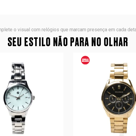
plete o visual com relógios que marcam presença em cada deta
SEU ESTILO NÃO PARA NO OLHAR