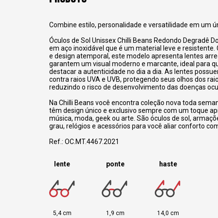
Combine estilo, personalidade e versatilidade em um ún
Óculos de Sol Unissex Chilli Beans Redondo Degradê D
em aço inoxidável que é um material leve e resistente
e design atemporal, este modelo apresenta lentes ar
garantem um visual moderno e marcante, ideal para 
destacar a autenticidade no dia a dia. As lentes poss
contra raios UVA e UVB, protegendo seus olhos dos raio
reduzindo o risco de desenvolvimento das doenças ocu
Na Chilli Beans você encontra coleção nova toda sema
têm design único e exclusivo sempre com um toque a
música, moda, geek ou arte. São óculos de sol, armaçõ
grau, relógios e acessórios para você aliar conforto com
Ref.: OC.MT.4467.2021
lente
ponte
haste
5,4 cm
1,9 cm
14,0 cm