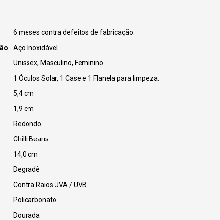
6 meses contra defeitos de fabricação.
ção
Aço Inoxidável
Unissex, Masculino, Feminino
1 Óculos Solar, 1 Case e 1 Flanela para limpeza.
5,4 cm
1,9 cm
Redondo
Chilli Beans
14,0 cm
Degradê
Contra Raios UVA / UVB
Policarbonato
Dourada