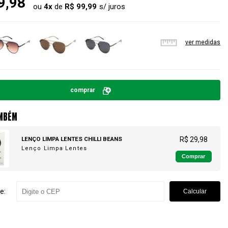
9,98
ou
4
x
de
R$ 99,99
ver medidas
comprar
MBÉM
LENÇO LIMPA LENTES CHILLI BEANS
R$ 29,98
Lenço Limpa Lentes
Comprar
e:
Calcular