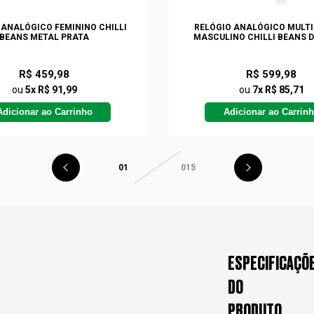
 ANALÓGICO FEMININO CHILLI
RELÓGIO ANALÓGICO MULT
BEANS METAL PRATA
MASCULINO CHILLI BEANS 
R$ 459,98
R$ 599,98
ou
5x R$ 91,99
ou
7x R$ 85,71
Adicionar ao Carrinho
Adicionar ao Carrin
01
015
ESPECIFICAÇÕ
DO
PRODUTO