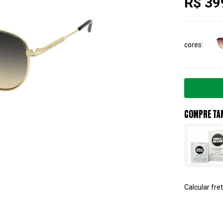
R$ 39
cores
COMPRE TA
Calcular fret