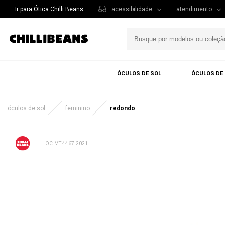
Ir para Ótica Chilli Beans
acessibilidade
atendimento
ÓCULOS DE SOL
ÓCULOS DE
óculos de sol
feminino
redondo
OC.MT.4467.2021