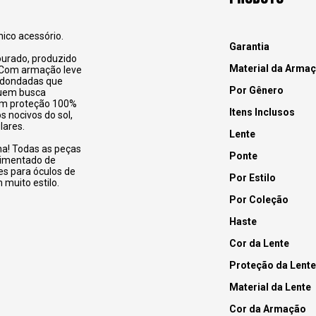
ico acessório.
Garantia
ourado, produzido
Material da Arma
. Com armação leve
redondadas que
Por Gênero
quem busca
uem proteção 100%
Itens Inclusos
s nocivos do sol,
lares.
Lente
na! Todas as peças
Ponte
pimentado de
es para óculos de
Por Estilo
 muito estilo.
Por Coleção
Haste
Cor da Lente
Proteção da Lente
Material da Lente
Cor da Armação