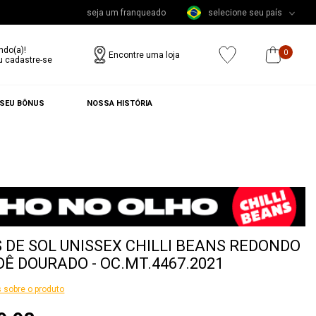
seja um franqueado
selecione seu país
ndo(a)!
0
Encontre uma loja
u cadastre-se
 SEU BÔNUS
NOSSA HISTÓRIA
 DE SOL UNISSEX CHILLI BEANS REDONDO
Ê DOURADO - OC.MT.4467.2021
 sobre o produto