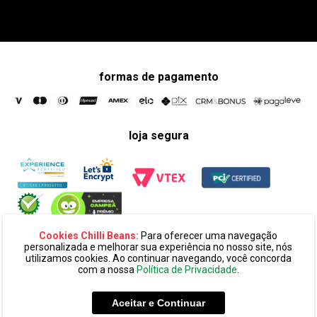
formas de pagamento
loja segura
Cookies Chilli Beans:
Para oferecer uma navegação
personalizada e melhorar sua experiência no nosso site, nós
utilizamos cookies. Ao continuar navegando, você concorda
com a nossa
Política de Privacidade
.
razão social:
super 25 comércio eletronico de oculos e acessórios
ltda. cnpj: 14.439.371/0002-60
Aceitar e Continuar
endereço:
alameda amazonas, 594, terreo mezanino, alphaville