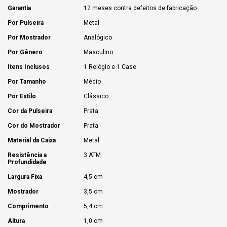
Garantia
12 meses contra defeitos de fabricação
Por Pulseira
Metal
Por Mostrador
Analógico
Por Gênero
Masculino
Itens Inclusos
1 Relógio e 1 Case.
Por Tamanho
Médio
Por Estilo
Clássico
Cor da Pulseira
Prata
Cor do Mostrador
Prata
Material da Caixa
Metal
Resistência a
3 ATM
Profundidade
Largura Fixa
4,5 cm
Mostrador
3,5 cm
Comprimento
5,4 cm
Altura
1,0 cm