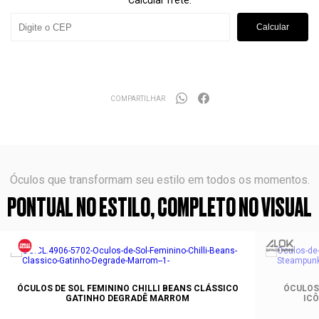
Calcular frete:
Calcular
COMPARTILHAR
Óculos que transformam seu estilo em todos os momentos.
PONTUAL NO ESTILO, COMPLETO NO VISUAL
ÓCULOS DE SOL FEMININO CHILLI BEANS CLÁSSICO
ÓCULOS 
GATINHO DEGRADÊ MARROM
IC