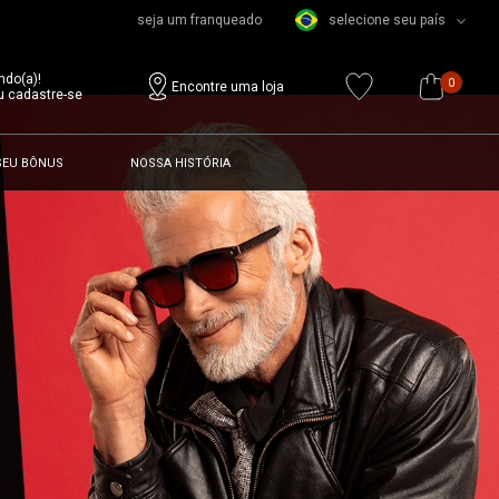
seja um franqueado
selecione seu país
ndo(a)!
0
Encontre uma loja
u cadastre-se
SEU BÔNUS
NOSSA HISTÓRIA