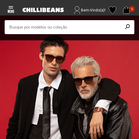
0
Bem-Vindo(a)!