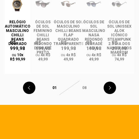
RELÓGIO
ÓCULOS
ÓCULOS DE SOL
ÓCULOS DE
ÓCULOS DE
ÓC
AUTOMÁTICO
DE SOL
MASCULINO
SOL
SOL UNISSEX
MASCULINO
FEMININO
CHILLI BEANS
MASCULINO
ALOK
F
CHILLI
CHILLI
FLAP
NASA
ICÔNICO
BEANS
BEANS
QUADRADO
REDONDO
STEAMPUNK
R$
R$
R$
R$
R$
DOURADO
REDONDO
TRANSPARENTE
DEGRADÊ
2.0 DIA DOS
Q
999,98
199,98
199,98
199,98
299,98
O
DEGRADÊ
AZUL
NAMORADOS
O
PRETO
MARROM
ou
10x
ou
4x R$
ou
4x R$
ou
4x R$
ou
4x R$
R$ 99,99
49,99
49,99
49,99
74,99
01
08