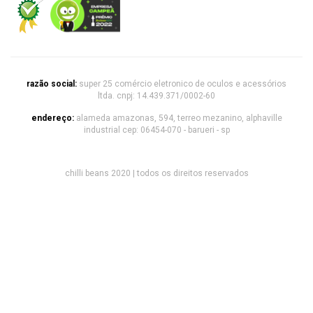
razão social:
super 25 comércio eletronico de oculos e acessórios
ltda. cnpj: 14.439.371/0002-60
endereço:
alameda amazonas, 594, terreo mezanino, alphaville
industrial cep: 06454-070 - barueri - sp
chilli beans 2020 | todos os direitos reservados