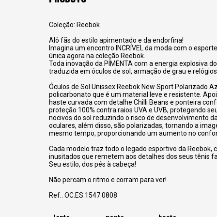
Coleção: Reebok
Alô fãs do estilo apimentado e da endorfina!
Imagina um encontro INCRÍVEL da moda com o esporte
única agora na coleção Reebok.
Toda inovação da PIMENTA com a energia explosiva d
traduzida em óculos de sol, armação de grau e relógios
Óculos de Sol Unissex Reebok New Sport Polarizado Az
policarbonato que é um material leve e resistente. Apo
haste curvada com detalhe Chilli Beans e ponteira con
proteção 100% contra raios UVA e UVB, protegendo seu
nocivos do sol reduzindo o risco de desenvolvimento 
oculares, além disso, são polarizadas, tornando a imag
mesmo tempo, proporcionando um aumento no confort
Cada modelo traz todo o legado esportivo da Reebok, 
inusitados que remetem aos detalhes dos seus tênis fa
Seu estilo, dos pés à cabeça!
Não percam o ritmo e corram para ver!
Ref.: OC.ES.1547.0808