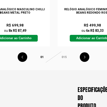
ANALÓGICO MASCULINO CHILLI
RELÓGIO ANALÓGICO FEMININ
BEANS METAL PRETO
BEANS REDONDO ROS
R$ 699,98
R$ 499,98
ou
8x R$ 87,49
ou
6x R$ 83,33
Adicionar ao Carrinho
Adicionar ao Carrin
01
015
ESPECIFICAÇÕ
DO
PRODUTO