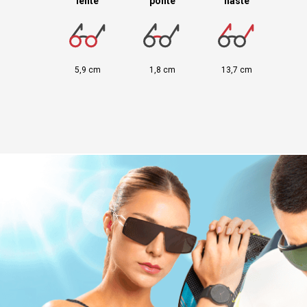
lente
ponte
haste
5,9 cm
1,8 cm
13,7 cm