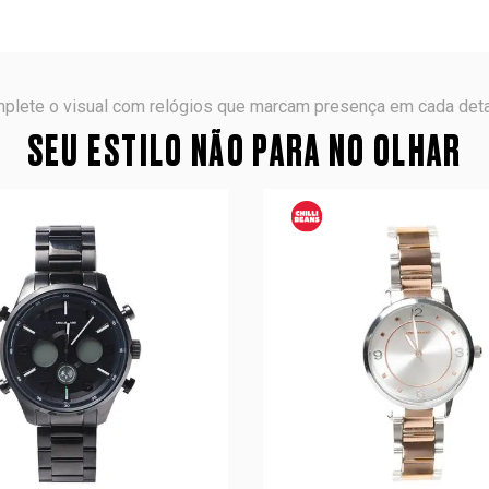
plete o visual com relógios que marcam presença em cada deta
SEU ESTILO NÃO PARA NO OLHAR