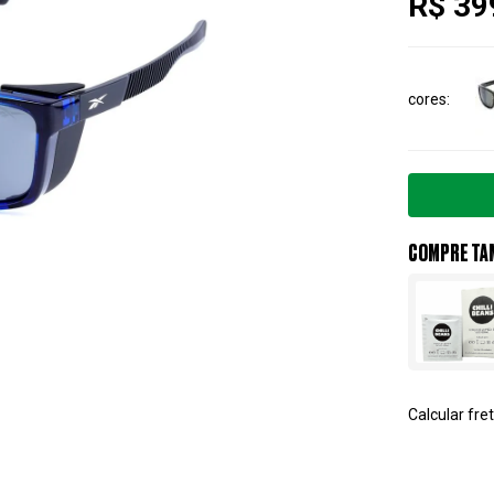
R$ 39
cores
COMPRE TA
Calcular fret