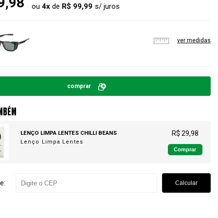
9,98
ou
4
x
de
R$ 99,99
ver medidas
comprar
MBÉM
LENÇO LIMPA LENTES CHILLI BEANS
R$ 29,98
Lenço Limpa Lentes
Comprar
e:
Calcular