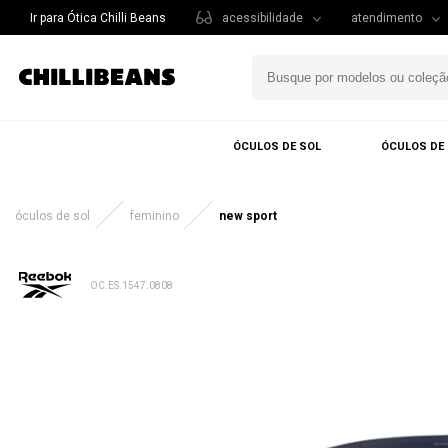
Ir para Ótica Chilli Beans
acessibilidade
atendimento
ÓCULOS DE SOL
ÓCULOS DE
óculos de sol
feminino
new sport
OC.ES.1547.0808