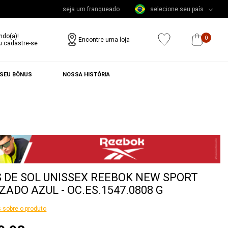
seja um franqueado
selecione seu país
ndo(a)!
0
Encontre uma loja
u cadastre-se
 SEU BÔNUS
NOSSA HISTÓRIA
 DE SOL UNISSEX REEBOK NEW SPORT
ZADO AZUL - OC.ES.1547.0808 G
 sobre o produto