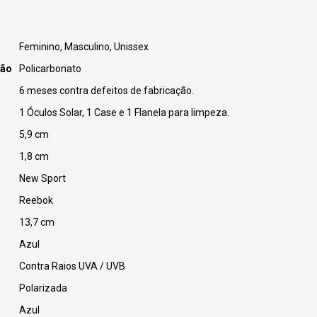
Feminino, Masculino, Unissex
ção
Policarbonato
6 meses contra defeitos de fabricação.
1 Óculos Solar, 1 Case e 1 Flanela para limpeza.
5,9 cm
1,8 cm
New Sport
Reebok
13,7 cm
Azul
Contra Raios UVA / UVB
Polarizada
Azul