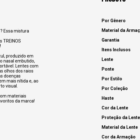
Por Gênero
Material da Arma
? Essa mistura
Garantia
os TREINOS
!
Itens Inclusos
ul, produzido em
Lente
io
nasal embutido,
fortável. Lentes com
Ponte
s olhos dos raios
das doenças
Por Estilo
em mais nítida e, ao
o visual.
Por Coleção
com materiais
Haste
voritos da marca!
Cor da Lente
Proteção da Lente
Material da Lente
Cor da Armação