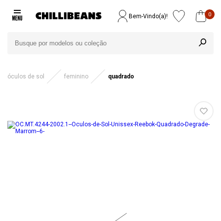
0
Bem-Vindo(a)!
óculos de sol
feminino
quadrado