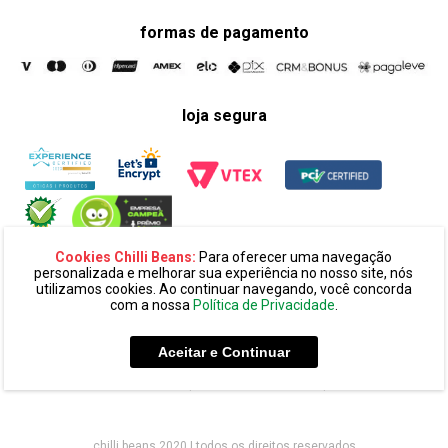
formas de pagamento
loja segura
Cookies Chilli Beans:
Para oferecer uma navegação
personalizada e melhorar sua experiência no nosso site, nós
utilizamos cookies. Ao continuar navegando, você concorda
com a nossa
Política de Privacidade
.
razão social:
super 25 comércio eletronico de oculos e acessórios
ltda. cnpj: 14.439.371/0002-60
Aceitar e Continuar
endereço:
alameda amazonas, 594, terreo mezanino, alphaville
industrial cep: 06454-070 - barueri - sp
chilli beans 2020 | todos os direitos reservados