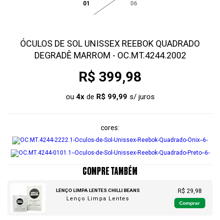
01
06
ÓCULOS DE SOL UNISSEX REEBOK QUADRADO
DEGRADÊ MARROM - OC.MT.4244.2002
R$ 399,98
ou
4
x
de
R$ 99,99
cores
COMPRE TAMBÉM
LENÇO LIMPA LENTES CHILLI BEANS
R$ 29,98
Lenço Limpa Lentes
Comprar