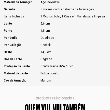
Material da Armação
Aço Inoxidável
Garantia
6 meses contra defeitos de fabricação.
Itens Inclusos
1 Óculos Solar, 1 Case e 1 Flanela para limpeza.
Lente
5,6 cm
Ponte
1,8 cm
Por Estilo
Quadrado
Por Coleção
Reebok
Haste
14,0 cm
Cor da Lente
Degradê
Proteção da Lente
Contra Raios UVA / UVB
Material da Lente
Policarbonato
Cor da Armação
Marrom
produtos relacionados
QUEM VIU, VIU TAMBÉM