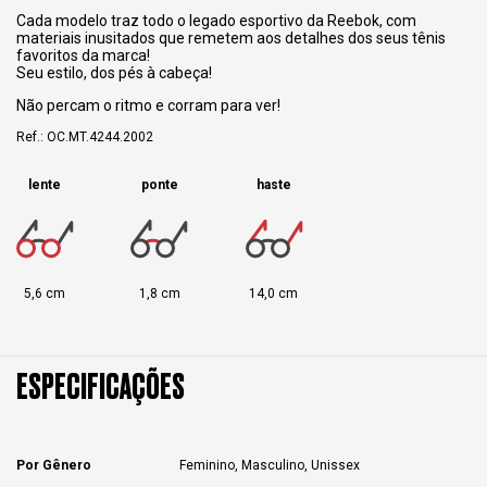
Cada modelo traz todo o legado esportivo da Reebok, com
materiais inusitados que remetem aos detalhes dos seus tênis
favoritos da marca!
Seu estilo, dos pés à cabeça!
Não percam o ritmo e corram para ver!
Ref.: OC.MT.4244.2002
lente
ponte
haste
5,6 cm
1,8 cm
14,0 cm
ESPECIFICAÇÕES
Por Gênero
Feminino, Masculino, Unissex