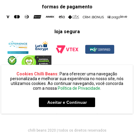
formas de pagamento
loja segura
Cookies Chilli Beans:
Para oferecer uma navegação
personalizada e melhorar sua experiência no nosso site, nós
utilizamos cookies. Ao continuar navegando, você concorda
com a nossa
Política de Privacidade
.
razão social:
super 25 comércio eletronico de oculos e acessórios
ltda. cnpj: 14.439.371/0002-60
Aceitar e Continuar
endereço:
alameda amazonas, 594, terreo mezanino, alphaville
industrial cep: 06454-070 - barueri - sp
chilli beans 2020 | todos os direitos reservados