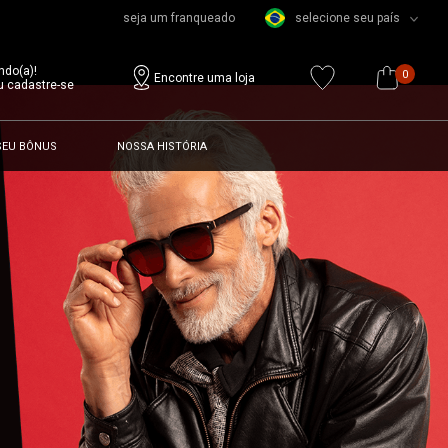
seja um franqueado
selecione seu país
ndo(a)!
0
Encontre uma loja
u cadastre-se
SEU BÔNUS
NOSSA HISTÓRIA