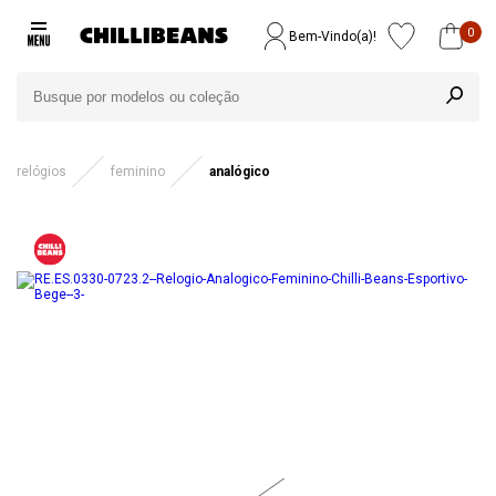
0
Bem-Vindo(a)!
relógios
feminino
analógico