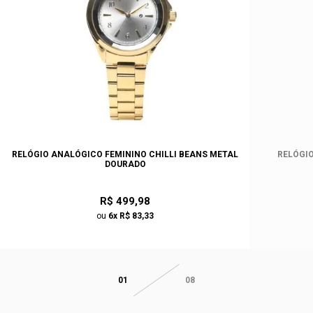
RELÓGIO ANALÓGICO FEMININO CHILLI BEANS METAL
RELÓGIO
DOURADO
R$ 499,98
ou
6x R$ 83,33
01
08