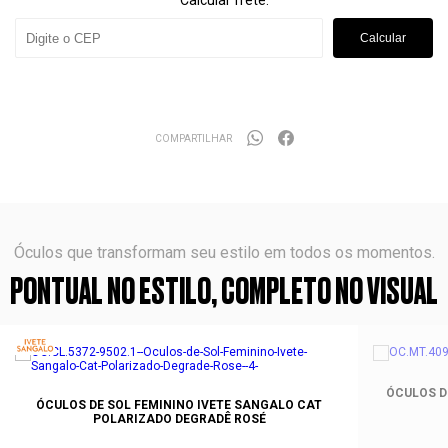
Calcular frete:
Calcular
COMPARTILHAR
Óculos que transformam seu estilo em todos os momentos.
PONTUAL NO ESTILO, COMPLETO NO VISUAL
ÓCULOS D
ÓCULOS DE SOL FEMININO IVETE SANGALO CAT
POLARIZADO DEGRADÊ ROSÉ