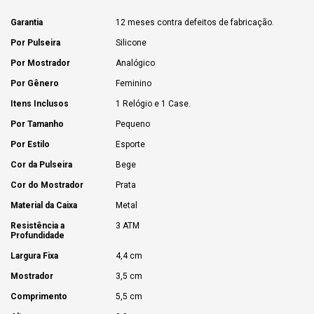
Garantia
12 meses contra defeitos de fabricação.
Por Pulseira
Silicone
Por Mostrador
Analógico
Por Gênero
Feminino
Itens Inclusos
1 Relógio e 1 Case.
Por Tamanho
Pequeno
Por Estilo
Esporte
Cor da Pulseira
Bege
Cor do Mostrador
Prata
Material da Caixa
Metal
Resistência a
3 ATM
Profundidade
Largura Fixa
4,4 cm
Mostrador
3,5 cm
Comprimento
5,5 cm