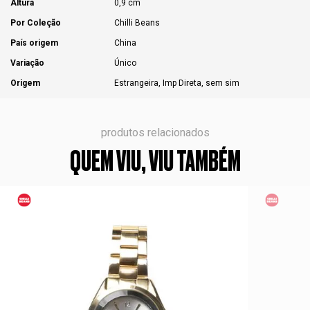
Altura
0,9 cm
Por Coleção
Chilli Beans
País origem
China
Variação
Único
Origem
Estrangeira, Imp Direta, sem sim
produtos relacionados
QUEM VIU, VIU TAMBÉM