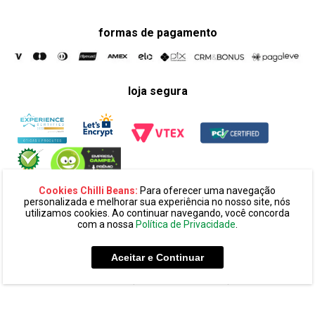
formas de pagamento
loja segura
Cookies Chilli Beans:
Para oferecer uma navegação
personalizada e melhorar sua experiência no nosso site, nós
utilizamos cookies. Ao continuar navegando, você concorda
com a nossa
Política de Privacidade
.
razão social:
super 25 comércio eletronico de oculos e acessórios
ltda. cnpj: 14.439.371/0002-60
Aceitar e Continuar
endereço:
alameda amazonas, 594, terreo mezanino, alphaville
industrial cep: 06454-070 - barueri - sp