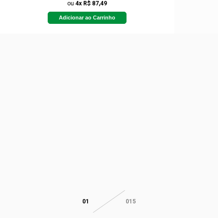
ou
4x R$ 87,49
Adicionar ao Carrinho
01
015