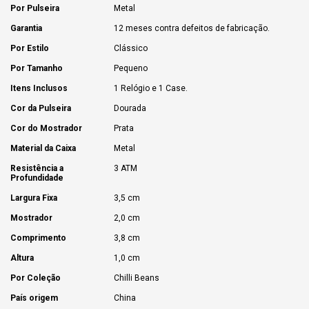
Por Pulseira
Metal
Garantia
12 meses contra defeitos de fabricação.
Por Estilo
Clássico
Por Tamanho
Pequeno
Itens Inclusos
1 Relógio e 1 Case.
Cor da Pulseira
Dourada
Cor do Mostrador
Prata
Material da Caixa
Metal
Resistência a
3 ATM
Profundidade
Largura Fixa
3,5 cm
Mostrador
2,0 cm
Comprimento
3,8 cm
Altura
1,0 cm
Por Coleção
Chilli Beans
País origem
China