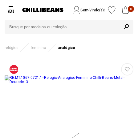
0
Bem-Vindo(a)!
relógios
feminino
analógico