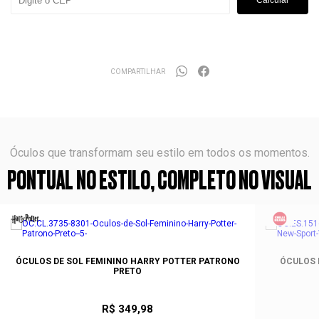
Calcular
COMPARTILHAR
Óculos que transformam seu estilo em todos os momentos.
PONTUAL NO ESTILO, COMPLETO NO VISUAL
ÓCULOS DE SOL FEMININO HARRY POTTER PATRONO
ÓCULOS 
PRETO
R$ 349,98