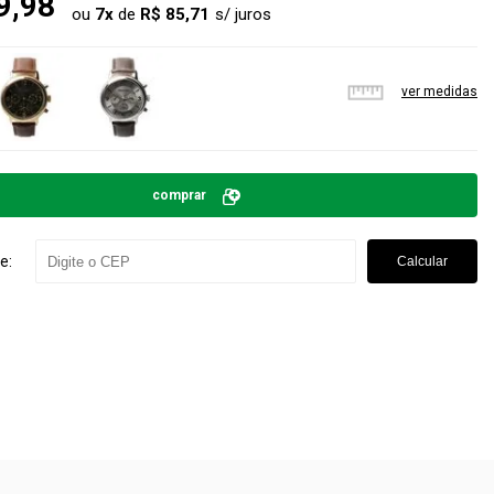
9,98
ou
7
x
de
R$ 85,71
ver medidas
comprar
e:
Calcular