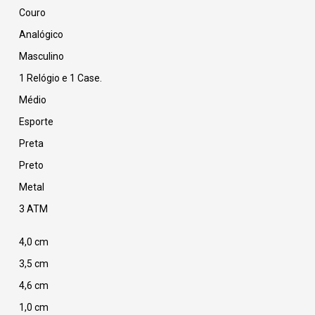
Couro
Analógico
Masculino
1 Relógio e 1 Case.
Médio
Esporte
Preta
Preto
Metal
3 ATM
4,0 cm
3,5 cm
4,6 cm
1,0 cm