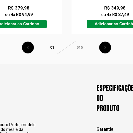
R$ 379,98
R$ 349,98
ou
4x R$ 94,99
ou
4x R$ 87,49
Adicionar ao Carrinho
Adicionar ao Carrin
01
015
ESPECIFICAÇÕ
DO
PRODUTO
Couro Preto, modelo
Garantia
 do mês e da