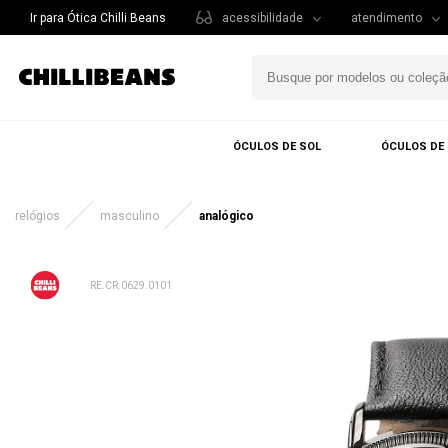
Ir para Ótica Chilli Beans
acessibilidade
atendimento
ÓCULOS DE SOL
ÓCULOS DE
relógios
masculino
analógico
RE.CR.0629.0101