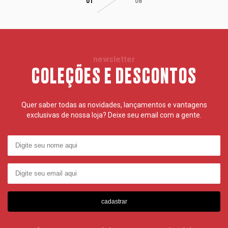
01
08
newsletter
COLEÇÕES E DESCONTOS
Quer saber todas as novidades, lançamentos e vantagens
exclusivas de nossa loja? Deixe seu email com a gente.
cadastrar