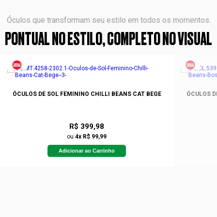
Óculos que transformam seu estilo em todos os momentos.
PONTUAL NO ESTILO, COMPLETO NO VISUAL
ÓCULOS DE SOL FEMININO CHILLI BEANS CAT BEGE
ÓCULOS D
R$ 399,98
ou
4x R$ 99,99
Adicionar ao Carrinho