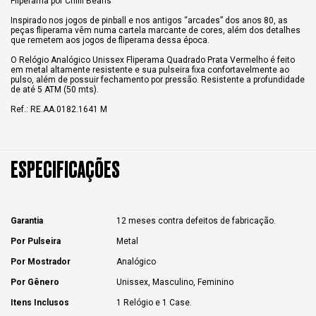
Fliperama por Chilli Beans
Inspirado nos jogos de pinball e nos antigos “arcades” dos anos 80, as
peças fliperama vêm numa cartela marcante de cores, além dos detalhes
que remetem aos jogos de fliperama dessa época.
O Relógio Analógico Unissex Fliperama Quadrado Prata Vermelho é feito
em metal altamente resistente e sua pulseira fixa confortavelmente ao
pulso, além de possuir fechamento por pressão. Resistente a profundidade
de até 5 ATM (50 mts).
Ref.: RE.AA.0182.1641 M
ESPECIFICAÇÕES
Garantia
12 meses contra defeitos de fabricação.
Por Pulseira
Metal
Por Mostrador
Analógico
Por Gênero
Unissex, Masculino, Feminino
Itens Inclusos
1 Relógio e 1 Case.