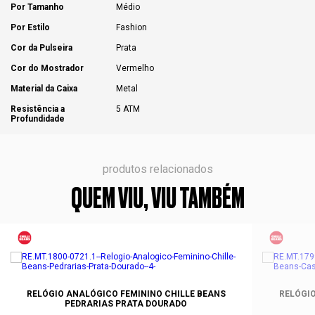
Por Tamanho
Médio
Por Estilo
Fashion
Cor da Pulseira
Prata
Cor do Mostrador
Vermelho
Material da Caixa
Metal
Resistência a
5 ATM
Profundidade
produtos relacionados
QUEM VIU, VIU TAMBÉM
RELÓGIO ANALÓGICO FEMININO CHILLE BEANS
RELÓGIO
PEDRARIAS PRATA DOURADO