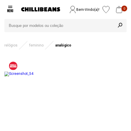
0
Bem-Vindo(a)!
relógios
feminino
analógico