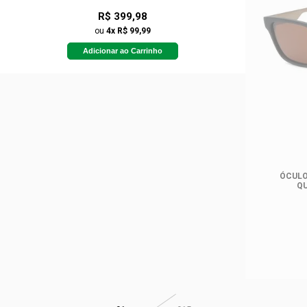
R$ 399,98
ou
4x R$ 99,99
Adicionar ao Carrinho
ÓCULO
Q