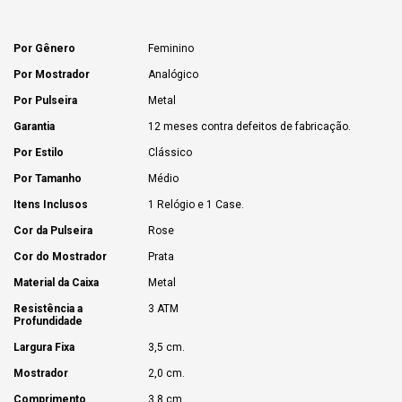
Por Gênero
Feminino
Por Mostrador
Analógico
Por Pulseira
Metal
Garantia
12 meses contra defeitos de fabricação.
Por Estilo
Clássico
Por Tamanho
Médio
Itens Inclusos
1 Relógio e 1 Case.
Cor da Pulseira
Rose
Cor do Mostrador
Prata
Material da Caixa
Metal
Resistência a
3 ATM
Profundidade
Largura Fixa
3,5 cm.
Mostrador
2,0 cm.
Comprimento
3,8 cm.