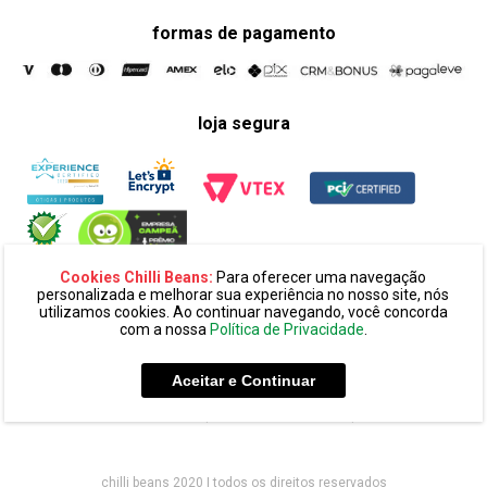
formas de pagamento
loja segura
Cookies Chilli Beans:
Para oferecer uma navegação
personalizada e melhorar sua experiência no nosso site, nós
utilizamos cookies. Ao continuar navegando, você concorda
com a nossa
Política de Privacidade
.
razão social:
super 25 comércio eletronico de oculos e acessórios
ltda. cnpj: 14.439.371/0002-60
Aceitar e Continuar
endereço:
alameda amazonas, 594, terreo mezanino, alphaville
industrial cep: 06454-070 - barueri - sp
chilli beans 2020 | todos os direitos reservados