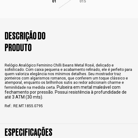
01
015
DESCRIÇÃO DO
PRODUTO
Relógio Analógico Feminino Chilli Beans Metal Rosé, delicado e
sofisticado. Com caixa pequena e acabamento refinado, ele é perfeito para
quem valoriza elegância nos mínimos detalhes. Seu mostrador traz
ponteiros com algarismos romanos, que conferem um toque clássico e
atemporal, enquanto os brilhinhos sutis ao redor adicionam charme e
Pulseira em metal maleável com
feminilidade na medida certa.
fechamento por pressão. Possui resistência à profundidade de
até 3 ATM (30 mts).
Ref.: RE.MT.1855.0795
ESPECIFICAÇÕES