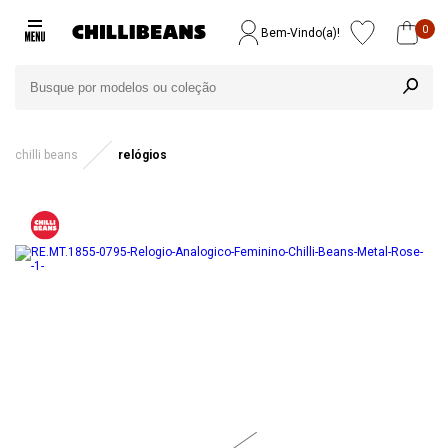
0
Bem-Vindo(a)!
chilli beans
relógios