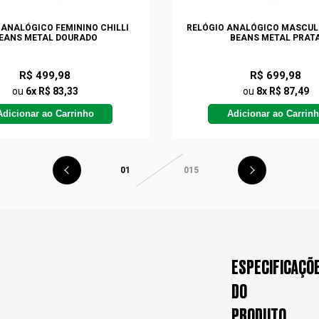
 ANALÓGICO FEMININO CHILLI
RELÓGIO ANALÓGICO MASCULI
EANS METAL DOURADO
BEANS METAL PRAT
R$ 499,98
R$ 699,98
ou
6x R$ 83,33
ou
8x R$ 87,49
Adicionar ao Carrinho
Adicionar ao Carrin
01
015
ESPECIFICAÇÕ
DO
PRODUTO