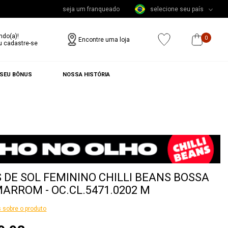
seja um franqueado
selecione seu país
ndo(a)!
0
Encontre uma loja
u cadastre-se
 SEU BÔNUS
NOSSA HISTÓRIA
 DE SOL FEMININO CHILLI BEANS BOSSA
ARROM - OC.CL.5471.0202 M
 sobre o produto