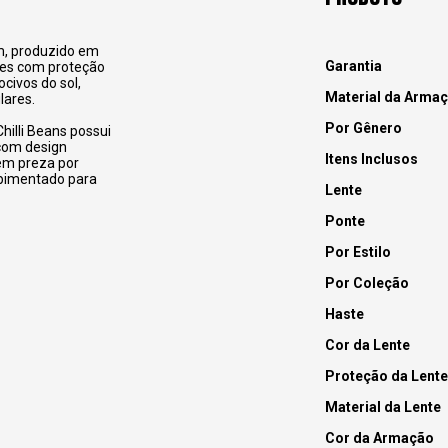
m, produzido em
Garantia
es com proteção
civos do sol,
Material da Arma
lares.
Por Gênero
hilli Beans possui
 com design
Itens Inclusos
uem preza por
apimentado para
Lente
Ponte
Por Estilo
Por Coleção
Haste
Cor da Lente
Proteção da Lente
Material da Lente
Cor da Armação