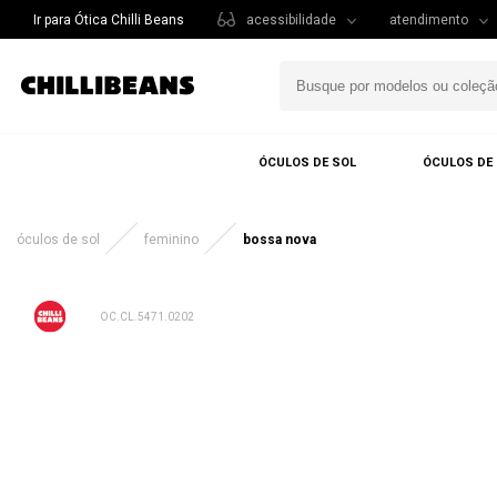
Ir para Ótica Chilli Beans
acessibilidade
atendimento
ÓCULOS DE SOL
ÓCULOS DE
óculos de sol
feminino
bossa nova
OC.CL.5471.0202