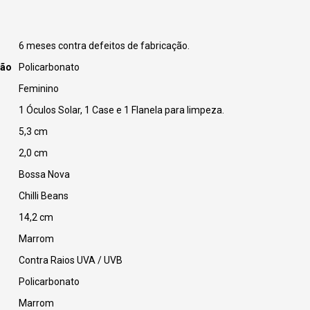
6 meses contra defeitos de fabricação.
ção
Policarbonato
Feminino
1 Óculos Solar, 1 Case e 1 Flanela para limpeza.
5,3 cm
2,0 cm
Bossa Nova
Chilli Beans
14,2 cm
Marrom
Contra Raios UVA / UVB
Policarbonato
Marrom