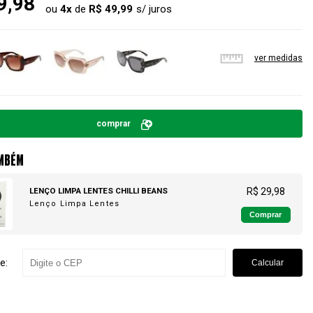
9,98
ou
4
x
de
R$ 49,99
ver medidas
comprar
MBÉM
LENÇO LIMPA LENTES CHILLI BEANS
R$ 29,98
Lenço Limpa Lentes
Comprar
e:
Calcular