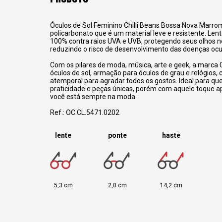
Óculos de Sol Feminino Chilli Beans Bossa Nova Marro
policarbonato que é um material leve e resistente.
Lent
100% contra raios UVA e UVB, protegendo seus olhos no
reduzindo o risco de desenvolvimento das doenças ocu
Com os pilares de moda, música, arte e geek, a marca C
óculos de sol, armação para óculos de grau e relógios,
atemporal para agradar todos os gostos. Ideal para q
praticidade e peças únicas, porém com aquele toque 
você está sempre na moda.
Ref.: OC.CL.5471.0202
lente
ponte
haste
5,3 cm
2,0 cm
14,2 cm