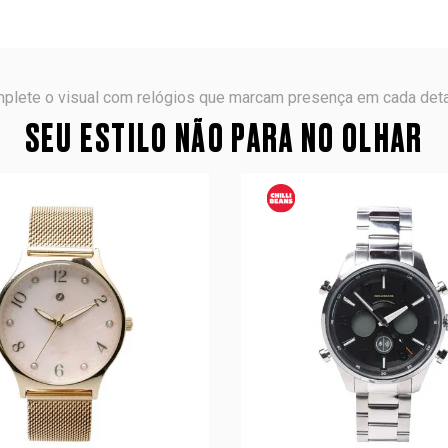
plete o visual com relógios que marcam presença em cada deta
SEU ESTILO NÃO PARA NO OLHAR