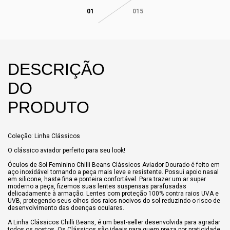
01
015
DESCRIÇÃO
DO
PRODUTO
Coleção: Linha Clássicos
O clássico aviador perfeito para seu look!
Óculos de Sol Feminino Chilli Beans Clássicos Aviador Dourado é feito em
aço inoxidável tornando a peça mais leve e resistente. Possui apoio nasal
em silicone, haste fina e ponteira confortável. Para trazer um ar super
moderno a peça, fizemos suas lentes suspensas parafusadas
delicadamente à armação. Lentes com proteção 100% contra raios UVA e
UVB, protegendo seus olhos dos raios nocivos do sol reduzindo o risco de
desenvolvimento das doenças oculares.
A Linha Clássicos Chilli Beans, é um best-seller desenvolvida para agradar
todos os gostos. Os Clássicos são ideais para quem preza por praticidade