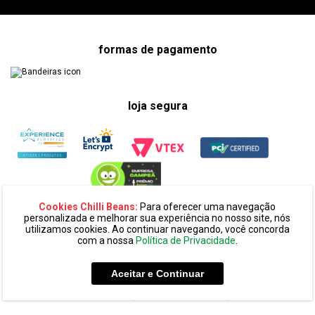
formas de pagamento
loja segura
Cookies Chilli Beans:
Para oferecer uma navegação
personalizada e melhorar sua experiência no nosso site, nós
utilizamos cookies. Ao continuar navegando, você concorda
com a nossa
Política de Privacidade
.
razão social:
super 25 comércio eletronico de oculos e acessórios
ltda. cnpj: 14.439.371/0002-60
Aceitar e Continuar
endereço:
alameda amazonas, 594, terreo mezanino, alphaville
industrial cep: 06454-070 - barueri - sp