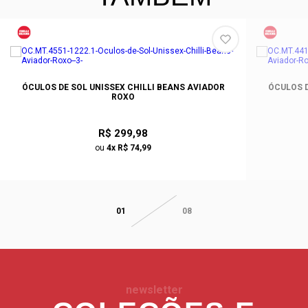
ÓCULOS DE SOL UNISSEX CHILLI BEANS AVIADOR
ÓCULOS D
ROXO
R$ 299,98
ou
4x R$ 74,99
01
08
newsletter