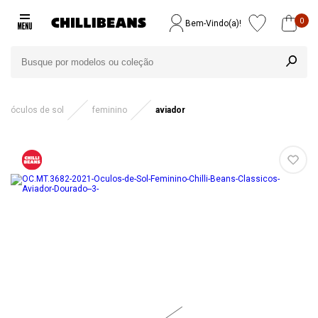
0
Bem-Vindo(a)!
óculos de sol
feminino
aviador