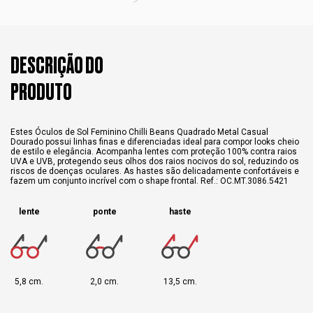
DESCRIÇÃO DO
PRODUTO
Estes Óculos de Sol Feminino Chilli Beans Quadrado Metal Casual
Dourado possui linhas finas e diferenciadas ideal para compor looks cheio
de estilo e elegância. Acompanha lentes com proteção 100% contra raios
UVA e UVB, protegendo seus olhos dos raios nocivos do sol, reduzindo os
riscos de doenças oculares. As hastes são delicadamente confortáveis e
fazem um conjunto incrível com o shape frontal. Ref.: OC.MT.3086.5421
lente
ponte
haste
5,8 cm.
2,0 cm.
13,5 cm.