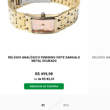
RELÓGIO ANALÓGICO FEMININO IVETE SANGALO
RELÓGIO AN
METAL DOURADO
R$ 499,98
ou
6x R$ 83,33
Adicionar ao Carrinho
01
015