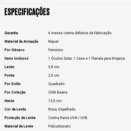
ESPECIFICAÇÕES
Garantia
6 meses contra defeitos de fabricação.
Material da Armação
Níquel
Por Gênero
Feminino
Itens Inclusos
1 Óculos Solar, 1 Case e 1 Flanela para limpeza.
Lente
5,8 cm.
Ponte
2,0 cm.
Por Estilo
Quadrado
Por Coleção
Chilli Beans
Haste
13,5 cm.
Cor da Lente
Rosa, Espelhado
Proteção da Lente
Contra Raios UVA / UVB
Material da Lente
Policarbonato