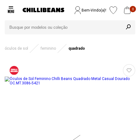
0
Bem-Vindo(a)!
óculos de sol
feminino
quadrado