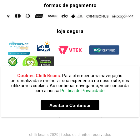
formas de pagamento
loja segura
Cookies Chilli Beans:
Para oferecer uma navegação
personalizada e melhorar sua experiência no nosso site, nós
utilizamos cookies. Ao continuar navegando, você concorda
com a nossa
Política de Privacidade
.
razão social:
super 25 comércio eletronico de oculos e acessórios
ltda. cnpj: 14.439.371/0002-60
Aceitar e Continuar
endereço:
alameda amazonas, 594, terreo mezanino, alphaville
industrial cep: 06454-070 - barueri - sp
chilli beans 2020 | todos os direitos reservados