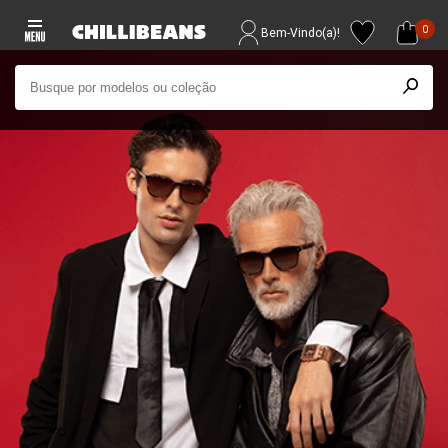
0
Bem-Vindo(a)!