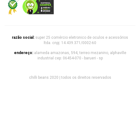
razão social:
super 25 comércio eletronico de oculos e acessórios
ltda. cnpj: 14.439.371/0002-60
endereço:
alameda amazonas, 594, terreo mezanino, alphaville
industrial cep: 06454-070 - barueri - sp
chilli beans 2020 | todos os direitos reservados