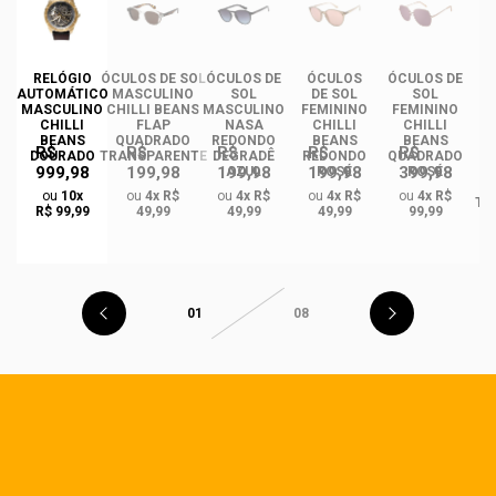
RELÓGIO
ÓCULOS DE SOL
ÓCULOS DE
ÓCULOS
ÓCULOS DE
ÓC
AUTOMÁTICO
MASCULINO
SOL
DE SOL
SOL
MASCULINO
CHILLI BEANS
MASCULINO
FEMININO
FEMININO
U
CHILLI
FLAP
NASA
CHILLI
CHILLI
BEANS
QUADRADO
REDONDO
BEANS
BEANS
R$
R$
R$
R$
R$
DOURADO
TRANSPARENTE
DEGRADÊ
REDONDO
QUADRADO
999,98
199,98
199,98
199,98
399,98
O
AZUL
ROSÉ
ROSÉ
R
ou
10x
ou
4x R$
ou
4x R$
ou
4x R$
ou
4x R$
TA
R$ 99,99
49,99
49,99
49,99
99,99
01
08