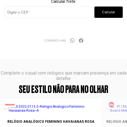
Calcular frete:
Calcular
COMPARTILHAR
Complete o visual com relógios que marcam presença em cada
detalhe.
SEU ESTILO NÃO PARA NO OLHAR
RELÓGIO ANALÓGICO FEMININO HAVAIANAS ROSA
RELÓGIO AN