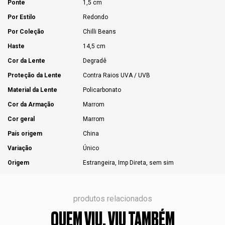
Ponte
1,5 cm
Por Estilo
Redondo
Por Coleção
Chilli Beans
Haste
14,5 cm
Cor da Lente
Degradê
Proteção da Lente
Contra Raios UVA / UVB
Material da Lente
Policarbonato
Cor da Armação
Marrom
Cor geral
Marrom
País origem
China
Variação
Único
Origem
Estrangeira, Imp Direta, sem sim
produtos relacionados
QUEM VIU, VIU TAMBÉM