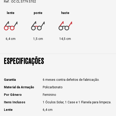
Ref.: OC.CL.5779.5702
lente
ponte
haste
6,4 cm
1,5 cm
14,5 cm
ESPECIFICAÇÕES
Garantia
6 meses contra defeitos de fabricação.
Material da Armação
Policarbonato
Por Gênero
Feminino
Itens Inclusos
1 Óculos Solar, 1 Case e 1 Flanela para limpeza.
Lente
6,4 cm