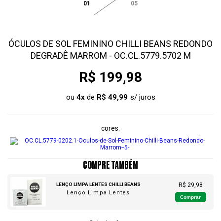
01
05
ÓCULOS DE SOL FEMININO CHILLI BEANS REDONDO
DEGRADÊ MARROM - OC.CL.5779.5702 M
R$ 199,98
ou
4
x
de
R$ 49,99
cores
COMPRE TAMBÉM
LENÇO LIMPA LENTES CHILLI BEANS
R$ 29,98
Lenço Limpa Lentes
Comprar