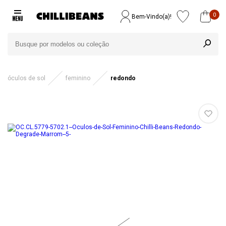
0
Bem-Vindo(a)!
óculos de sol
feminino
redondo