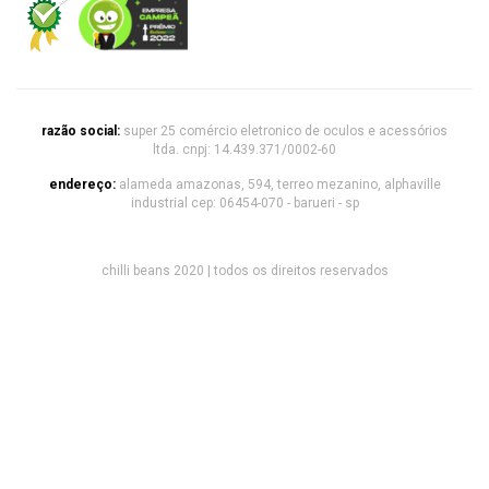
razão social:
super 25 comércio eletronico de oculos e acessórios
ltda. cnpj: 14.439.371/0002-60
endereço:
alameda amazonas, 594, terreo mezanino, alphaville
industrial cep: 06454-070 - barueri - sp
chilli beans 2020 | todos os direitos reservados