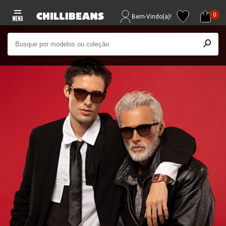
0
Bem-Vindo(a)!