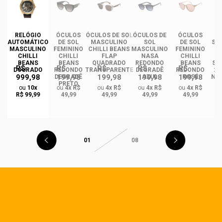
DE
RELÓGIO
ÓCULOS
ÓCULOS DE SOL
ÓCULOS DE
ÓCULOS
ÓC
AUTOMÁTICO
DE SOL
MASCULINO
SOL
DE SOL
SO
MASCULINO
FEMININO
CHILLI BEANS
MASCULINO
FEMININO
CHILLI
CHILLI
FLAP
NASA
CHILLI
I
BEANS
BEANS
QUADRADO
REDONDO
BEANS
ST
R$
R$
R$
R$
R$
DOURADO
REDONDO
TRANSPARENTE
DEGRADÊ
REDONDO
2.
999,98
199,98
199,98
199,98
199,98
O
DEGRADÊ
AZUL
ROSÉ
NA
PRETO
M
ou
10x
ou
4x R$
ou
4x R$
ou
4x R$
ou
4x R$
GA
R$ 99,99
49,99
49,99
49,99
49,99
01
08