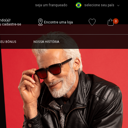
seja um franqueado
selecione seu país
ndo(a)!
0
Encontre uma loja
u cadastre-se
SEU BÔNUS
NOSSA HISTÓRIA