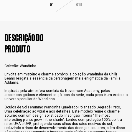
01
015
DESCRIÇÃO DO
PRODUTO
Coleção: Wandinha
Envolta em mistério e charme sombrio, a coleção Wandinha da Chilli
Beans resgata a essência da personagem mais enigmática da Família
Addams.
Inspirada pela atmosfera sombria da Nevermore Academy, pelos
arabescos góticos e elementos góticos da série, cada peça é um explora o
universo peculiar de Wandinha.
Óculos de Sol Feminino Wandinha Quadrado Polarizado Degradê Preto,
Uma celebração ao vitral e aos detalhes. Este modelo reúne o charme
soturno com um design sofisticado. Inscrição interna "The most
interesting plants grow in the shade". Lentes com proteção 100% contra
raios UVA e UVB, protegendo seus olhos dos raios nocivos do sol,
reduzindo o risco de desenvolvimento das doenças oculares, além disso
são polarizadas tornando a imagem mais nítida e, ao mesmo tempo,