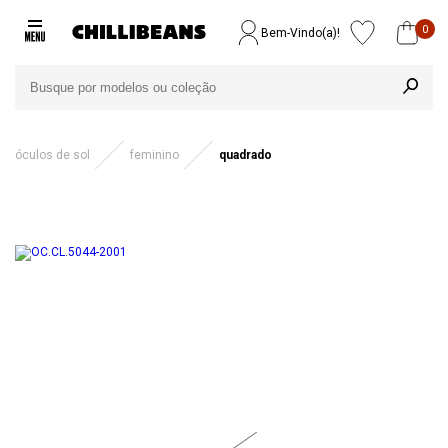
0
Bem-Vindo(a)!
óculos de sol
feminino
quadrado