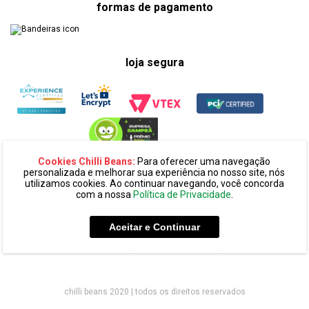
formas de pagamento
loja segura
Cookies Chilli Beans:
Para oferecer uma navegação
personalizada e melhorar sua experiência no nosso site, nós
utilizamos cookies. Ao continuar navegando, você concorda
com a nossa
Política de Privacidade
.
razão social:
super 25 comércio eletronico de oculos e acessórios
ltda. cnpj: 14.439.371/0002-60
Aceitar e Continuar
endereço:
alameda amazonas, 594, terreo mezanino, alphaville
industrial cep: 06454-070 - barueri - sp
chilli beans 2020 | todos os direitos reservados