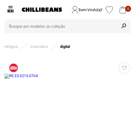
0
Bem-Vindo(a)!
relógios
masculino
digital