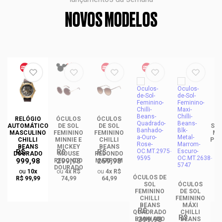
NOVOS MODELOS
DE
RELÓGIO
ÓCULOS
ÓCULOS
ÓC
INO
AUTOMÁTICO
DE SOL
DE SOL
SOL
ANS
MASCULINO
FEMININO
FEMININO
MA
NCE
CHILLI
MINNIE E
CHILLI
PLA
CO
BEANS
MICKEY
BEANS
R$
R$
R$
DO
DOURADO
MOUSE
REDONDO
999,98
299,98
259,98
REDONDO
MARROM
DOURADO
ou
10x
ou
4x R$
ou
4x R$
ÓCULOS DE
R$ 99,99
74,99
64,99
SOL
ÓCULOS
FEMININO
DE SOL
CHILLI
FEMININO
BEANS
MÁXI
R$
QUADRADO
CHILLI
R$
399,98
BANHADO
BEANS