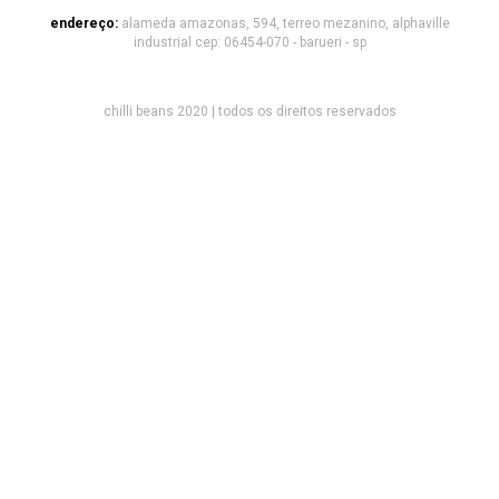
endereço:
alameda amazonas, 594, terreo mezanino, alphaville
industrial cep: 06454-070 - barueri - sp
chilli beans 2020 | todos os direitos reservados