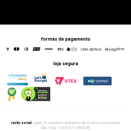
formas de pagamento
loja segura
razão social:
super 25 comércio eletronico de oculos e acessórios
ltda. cnpj: 14.439.371/0002-60