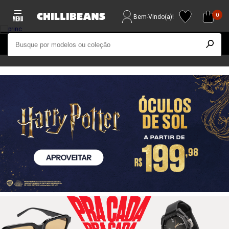
0
Bem-Vindo(a)!