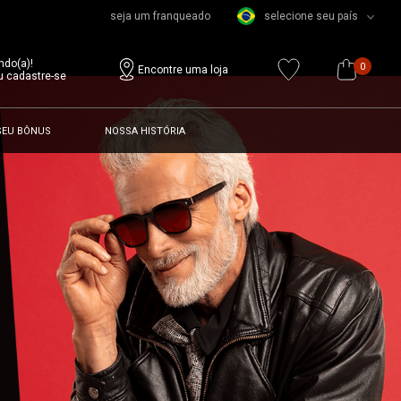
seja um franqueado
selecione seu país
ndo(a)!
0
Encontre uma loja
u cadastre-se
SEU BÔNUS
NOSSA HISTÓRIA