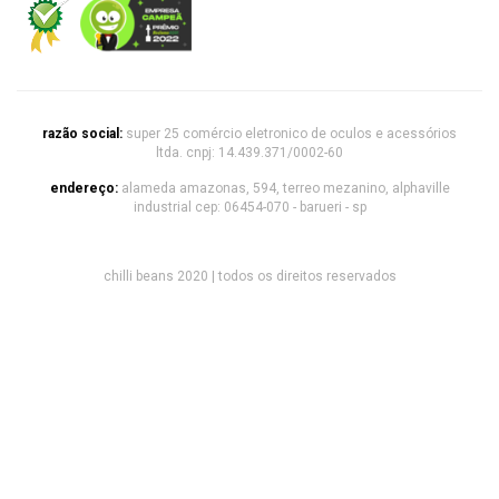
razão social:
super 25 comércio eletronico de oculos e acessórios
ltda. cnpj: 14.439.371/0002-60
endereço:
alameda amazonas, 594, terreo mezanino, alphaville
industrial cep: 06454-070 - barueri - sp
chilli beans 2020 | todos os direitos reservados