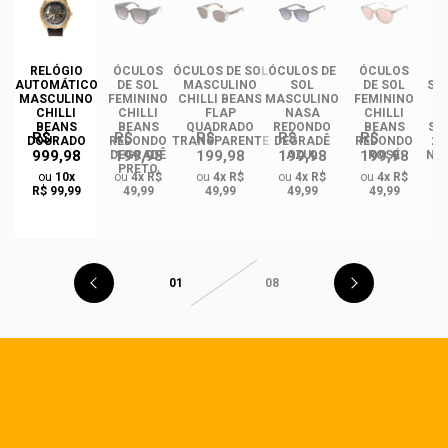
DE
RELÓGIO
ÓCULOS
ÓCULOS DE SOL
ÓCULOS DE
ÓCULOS
ÓC
AUTOMÁTICO
DE SOL
MASCULINO
SOL
DE SOL
SO
MASCULINO
FEMININO
CHILLI BEANS
MASCULINO
FEMININO
CHILLI
CHILLI
FLAP
NASA
CHILLI
I
BEANS
BEANS
QUADRADO
REDONDO
BEANS
ST
R$
R$
R$
R$
R$
DOURADO
REDONDO
TRANSPARENTE
DEGRADÊ
REDONDO
2.
999,98
199,98
199,98
199,98
199,98
O
DEGRADÊ
AZUL
ROSÉ
NA
PRETO
M
ou
10x
ou
4x R$
ou
4x R$
ou
4x R$
ou
4x R$
GA
R$ 99,99
49,99
49,99
49,99
49,99
01
08