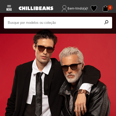
0
Bem-Vindo(a)!