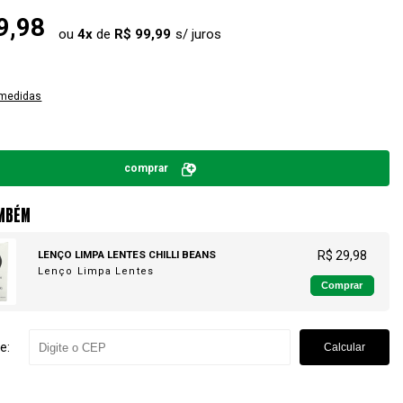
9,98
ou
4
x
de
R$ 99,99
 medidas
comprar
MBÉM
LENÇO LIMPA LENTES CHILLI BEANS
R$ 29,98
Lenço Limpa Lentes
Comprar
e:
Calcular