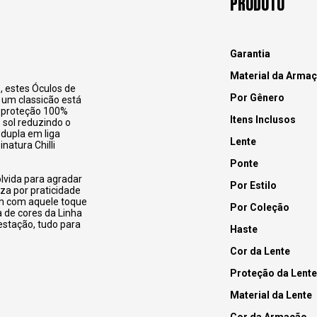
PRODUTO
Garantia
Material da Arma
e, estes Óculos de
Por Gênero
é um classicão está
 proteção 100%
Itens Inclusos
 sol reduzindo o
dupla em liga
Lente
natura Chilli
Ponte
olvida para agradar
Por Estilo
za por praticidade
ém com aquele toque
Por Coleção
 de cores da Linha
 estação, tudo para
Haste
Cor da Lente
Proteção da Lente
Material da Lente