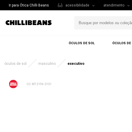
Ir para Ótica Chilli Beans
acessibilidade
atendimento
ÓCULOS DE SOL
ÓCULOS DE
óculos de sol
masculino
executivo
OC.MT.3194.0101