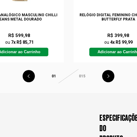
ANALÓGICO MASCULINO CHILLI
RELÓGIO DIGITAL FEMININO CH
EANS METAL DOURADO
BUTTERFLY PRATA
R$ 599,98
R$ 399,98
ou
7x R$ 85,71
ou
4x R$ 99,99
Adicionar ao Carrinho
Adicionar ao Carrin
01
015
ESPECIFICAÇÕ
DO