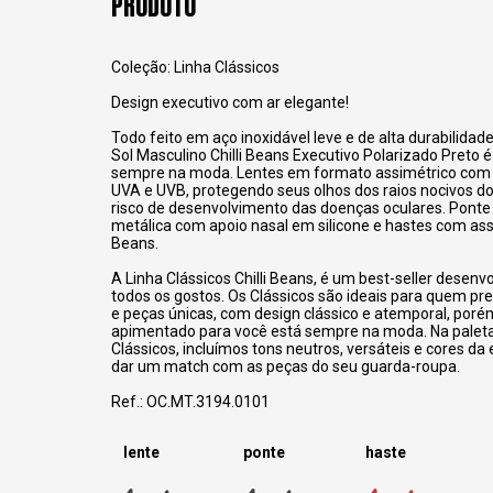
PRODUTO
Coleção: Linha Clássicos
Design executivo com ar elegante!
Todo feito em aço inoxidável leve e de alta durabilidad
Sol Masculino Chilli Beans Executivo Polarizado Preto 
sempre na moda. Lentes em formato assimétrico com
UVA e UVB, protegendo seus olhos dos raios nocivos do
risco de desenvolvimento das doenças oculares. Ponte 
metálica com apoio nasal em silicone e hastes com assi
Beans.
A Linha Clássicos Chilli Beans, é um best-seller desenv
todos os gostos. Os Clássicos são ideais para quem pre
e peças únicas, com design clássico e atemporal, por
apimentado para você está sempre na moda. Na paleta
Clássicos, incluímos tons neutros, versáteis e cores da
dar um match com as peças do seu guarda-roupa.
Ref.: OC.MT.3194.0101
lente
ponte
haste