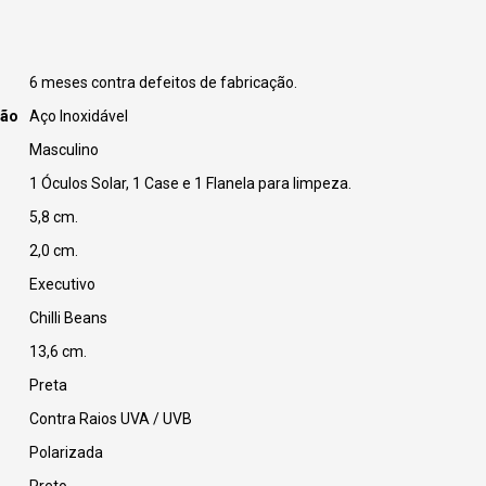
6 meses contra defeitos de fabricação.
ção
Aço Inoxidável
Masculino
1 Óculos Solar, 1 Case e 1 Flanela para limpeza.
5,8 cm.
2,0 cm.
Executivo
Chilli Beans
13,6 cm.
Preta
Contra Raios UVA / UVB
Polarizada