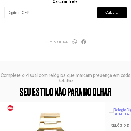
Calcular frete:
Calcular
COMPARTILHAR
Complete o visual com relógios que marcam presença em cada
detalhe.
SEU ESTILO NÃO PARA NO OLHAR
RELÓGIO DI