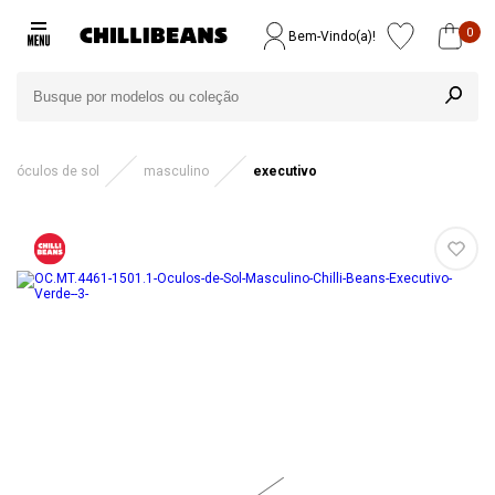
0
Bem-Vindo(a)!
óculos de sol
masculino
executivo