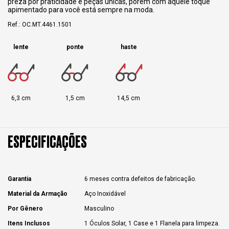
preza por praticidade e peças únicas, porém com aquele toque
apimentado para você está sempre na moda.
Ref.: OC.MT.4461.1501
lente
ponte
haste
6,3 cm
1,5 cm
14,5 cm
ESPECIFICAÇÕES
Garantia
6 meses contra defeitos de fabricação.
Material da Armação
Aço Inoxidável
Por Gênero
Masculino
Itens Inclusos
1 Óculos Solar, 1 Case e 1 Flanela para limpeza.