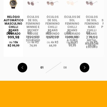
DE
RELÓGIO
ÓCULOS
ÓCULOS
ÓCULOS DE
ÓCULOS
ÓC
INO
AUTOMÁTICO
DE SOL
DE SOL
SOL
DE SOL
SOL
ANS
MASCULINO
FEMININO
FEMININO
FEMININO
FEMININO
MA
NCE
CHILLI
MINNIE E
CHILLI
CHILLI
MÁXI
PLA
CO
BEANS
MICKEY
BEANS
BEANS
CHILLI
R$
R$
R$
R$
R$
DO
DOURADO
MOUSE
REDONDO
QUADRADO
BEANS
999,98
299,98
259,98
399,98
279,98
REDONDO
MARROM
BANHADO
BLK
DOURADO
A OURO
METAL
ou
10x
ou
4x R$
ou
4x R$
ou
4x R$
ou
4x R$
ROSÉ
MARROM
R$ 99,99
74,99
64,99
99,99
69,99
ESCURO
01
08