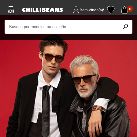
0
Bem-Vindo(a)!