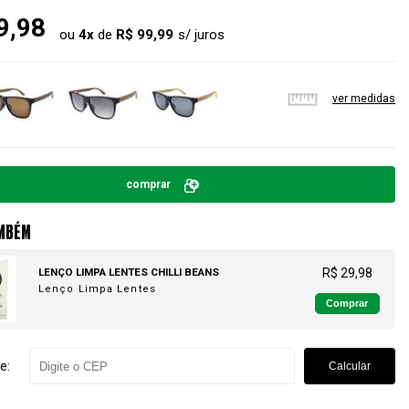
9,98
ou
4
x
de
R$ 99,99
ver medidas
comprar
MBÉM
LENÇO LIMPA LENTES CHILLI BEANS
R$ 29,98
Lenço Limpa Lentes
Comprar
e:
Calcular