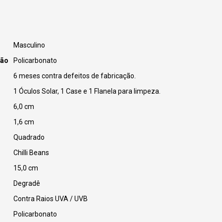
Masculino
ção
Policarbonato
6 meses contra defeitos de fabricação.
1 Óculos Solar, 1 Case e 1 Flanela para limpeza.
6,0 cm
1,6 cm
Quadrado
Chilli Beans
15,0 cm
Degradê
Contra Raios UVA / UVB
Policarbonato