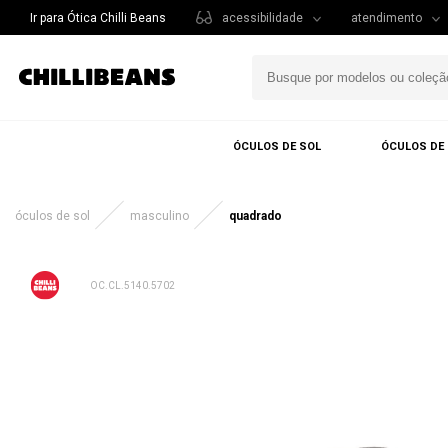
Ir para Ótica Chilli Beans
acessibilidade
atendimento
ÓCULOS DE SOL
ÓCULOS DE
óculos de sol
masculino
quadrado
OC.CL.5140.5702