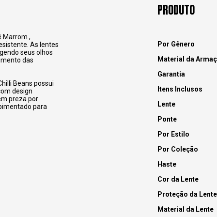
PRODUTO
ê Marrom ,
Por Gênero
esistente.
As lentes
gendo seus olhos
Material da Arma
vimento das
Garantia
hilli Beans possui
Itens Inclusos
 com design
uem preza por
Lente
apimentado para
Ponte
Por Estilo
Por Coleção
Haste
Cor da Lente
Proteção da Lente
Material da Lente