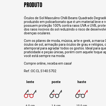
PRODUTO
Óculos de Sol Masculino Chilli Beans Quadrado Degrad
produzido em policarbonato que é um material leve e r
possuem proteção 100% contra raios UVA e UVB, prote
dos raios nocivos do sol reduzindo o risco de desenvol
doenças oculares.
Com os pilares de moda, música, arte e geek, a marca C
óculos de sol, armação para óculos de grau e relógios,
atemporal para agradar todos os gostos. Ideal para q
praticidade e peças únicas, porém com aquele toque 
você está sempre na moda.
Compre online, receba em casa!
Ref.:OC.CL.5140.5702
lente
ponte
haste
6,0 cm
1,6 cm
15,0 cm