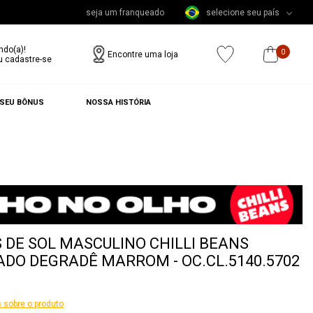
seja um franqueado
selecione seu país
ndo(a)!
0
Encontre uma loja
u cadastre-se
 SEU BÔNUS
NOSSA HISTÓRIA
 DE SOL MASCULINO CHILLI BEANS
DO DEGRADÊ MARROM - OC.CL.5140.5702
 sobre o produto