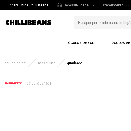
Ir para Ótica Chilli Beans
acessibilidade
atendimento
ÓCULOS DE SOL
ÓCULOS DE
óculos de sol
masculino
quadrado
OC.CL.5353.1601