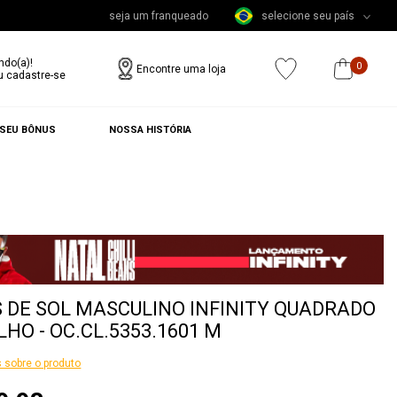
seja um franqueado
selecione seu país
ndo(a)!
0
Encontre uma loja
u cadastre-se
 SEU BÔNUS
NOSSA HISTÓRIA
 DE SOL MASCULINO INFINITY QUADRADO
HO - OC.CL.5353.1601 M
 sobre o produto