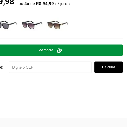
9,98
ou
4
x
de
R$ 94,99
comprar
e:
Calcular