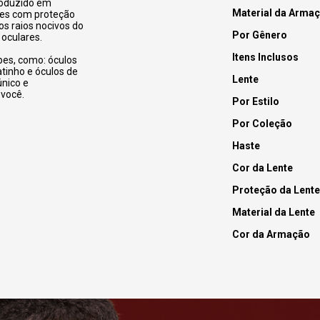
roduzido em
Material da Arma
ntes com proteção
s raios nocivos do
Por Gênero
 oculares.
Itens Inclusos
apes, como: óculos
atinho e óculos de
Lente
único e
você.
Por Estilo
Por Coleção
Haste
Cor da Lente
Proteção da Lente
Material da Lente
Cor da Armação