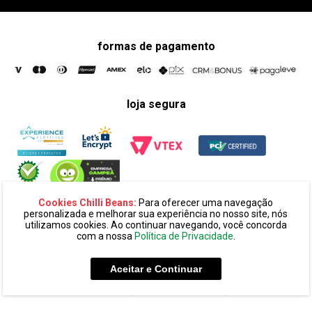
formas de pagamento
loja segura
Cookies Chilli Beans:
Para oferecer uma navegação
personalizada e melhorar sua experiência no nosso site, nós
utilizamos cookies. Ao continuar navegando, você concorda
com a nossa
Política de Privacidade
.
razão social:
super 25 comércio eletronico de oculos e acessórios
ltda. cnpj: 14.439.371/0002-60
Aceitar e Continuar
endereço:
alameda amazonas, 594, terreo mezanino, alphaville
industrial cep: 06454-070 - barueri - sp