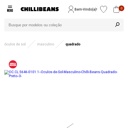
0
Bem-Vindo(a)!
óculos de sol
masculino
quadrado