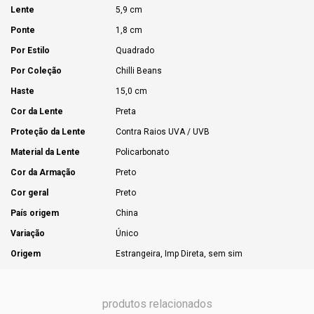
Lente
5,9 cm
Ponte
1,8 cm
Por Estilo
Quadrado
Por Coleção
Chilli Beans
Haste
15,0 cm
Cor da Lente
Preta
Proteção da Lente
Contra Raios UVA / UVB
Material da Lente
Policarbonato
Cor da Armação
Preto
Cor geral
Preto
País origem
China
Variação
Único
Origem
Estrangeira, Imp Direta, sem sim
produtos relacionados