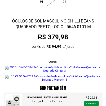
01
03
ÓCULOS DE SOL MASCULINO CHILLI BEANS
QUADRADO PRETO - OC.CL.5646.0101 M
R$ 379,98
ou
4
x
de
R$ 94,99
cores
COMPRE TAMBÉM
LENÇO LIMPA LENTES CHILLI BEANS
R$ 29,98
Lenço Limpa Lentes
Comprar