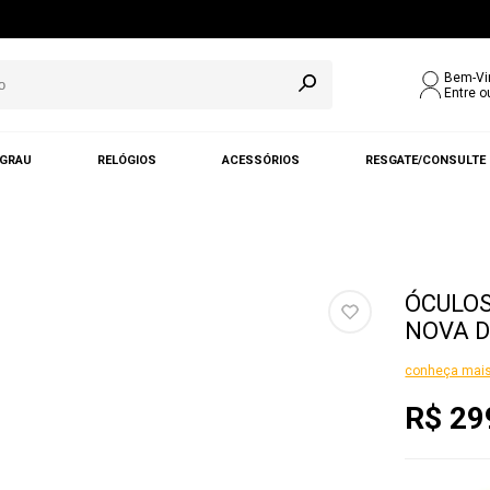
Bem-Vi
Entre o
 GRAU
RELÓGIOS
ACESSÓRIOS
RESGATE/CONSULTE
ÓCULOS
NOVA D
conheça mais
R$ 29