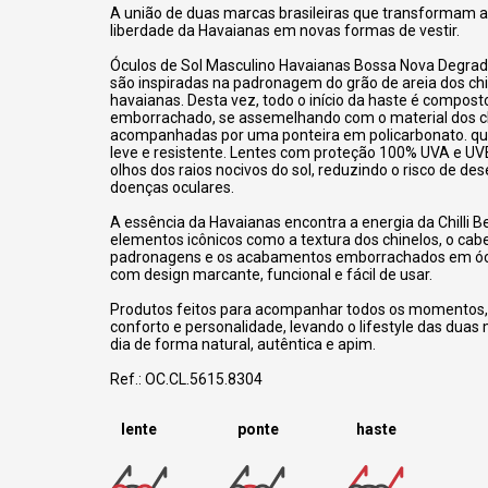
A união de duas marcas brasileiras que transformam a 
liberdade da Havaianas em novas formas de vestir.
Óculos de Sol Masculino Havaianas Bossa Nova Degrad
são inspiradas na padronagem do grão de areia dos ch
havaianas. Desta vez, todo o início da haste é compost
emborrachado, se assemelhando com o material dos ch
acompanhadas por uma ponteira em policarbonato. qu
leve e resistente. Lentes com proteção 100% UVA e UV
olhos dos raios nocivos do sol, reduzindo o risco de d
doenças oculares.
A essência da Havaianas encontra a energia da Chilli B
elementos icônicos como a textura dos chinelos, o cabe
padronagens e os acabamentos emborrachados em ócu
com design marcante, funcional e fácil de usar.
Produtos feitos para acompanhar todos os momentos,
conforto e personalidade, levando o lifestyle das duas 
dia de forma natural, autêntica e apim.
Ref.: OC.CL.5615.8304
lente
ponte
haste