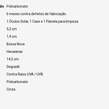
ção
Policarbonato
6 meses contra defeitos de fabricação.
1 Óculos Solar, 1 Case e 1 Flanela para limpeza.
5,2 cm
1,9 cm
Bossa Nova
Havaianas
14,5 cm
Degradê
Contra Raios UVA / UVB
Policarbonato
Cinza