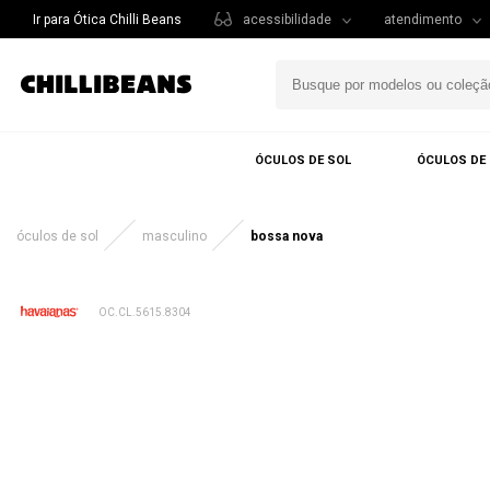
Ir para Ótica Chilli Beans
acessibilidade
atendimento
ÓCULOS DE SOL
ÓCULOS DE
óculos de sol
masculino
bossa nova
OC.CL.5615.8304