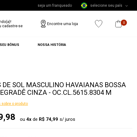
seja um franqueado
selecione seu país
ndo(a)!
0
Encontre uma loja
u cadastre-se
 SEU BÔNUS
NOSSA HISTÓRIA
 DE SOL MASCULINO HAVAIANAS BOSSA
EGRADÊ CINZA - OC.CL.5615.8304 M
 sobre o produto
9,98
ou
4
x
de
R$ 74,99