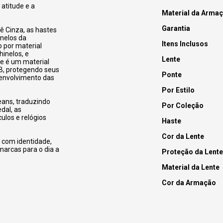
atitude e a
Material da Arma
Garantia
ê Cinza, a
s hastes
inelos da
Itens Inclusos
o por material
inelos, e
Lente
e é um material
B, protegendo seus
Ponte
esenvolvimento das
Por Estilo
eans, traduzindo
Por Coleção
dal, as
los e relógios
Haste
Cor da Lente
 com identidade,
marcas para o dia a
Proteção da Lente
Material da Lente
Cor da Armação