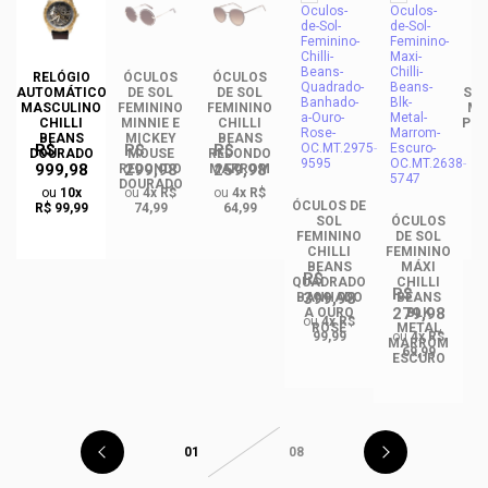
DE
RELÓGIO
ÓCULOS
ÓCULOS
ÓC
INO
AUTOMÁTICO
DE SOL
DE SOL
SOL
ANS
MASCULINO
FEMININO
FEMININO
MA
NCE
CHILLI
MINNIE E
CHILLI
PLA
CO
BEANS
MICKEY
BEANS
R$
R$
R$
DO
DOURADO
MOUSE
REDONDO
999,98
299,98
259,98
REDONDO
MARROM
DOURADO
ou
10x
ou
4x R$
ou
4x R$
ÓCULOS DE
R$ 99,99
74,99
64,99
SOL
ÓCULOS
FEMININO
DE SOL
CHILLI
FEMININO
BEANS
MÁXI
R$
QUADRADO
CHILLI
R$
399,98
BANHADO
BEANS
279,98
A OURO
BLK
ou
4x R$
ROSÉ
METAL
99,99
ou
4x R$
MARROM
69,99
ESCURO
01
08