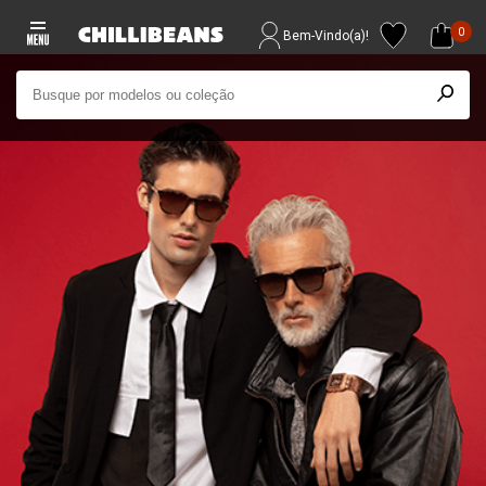
0
Bem-Vindo(a)!