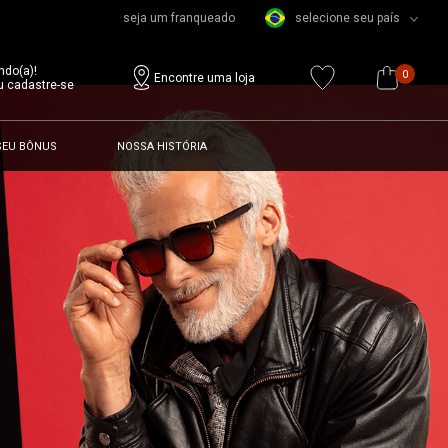
seja um franqueado
selecione seu país
ndo(a)!
0
Encontre uma loja
u cadastre-se
SEU BÔNUS
NOSSA HISTÓRIA