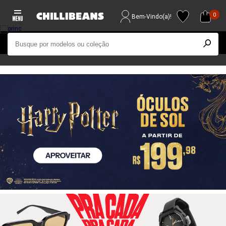
0
Bem-Vindo(a)!