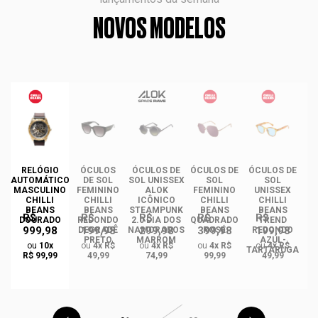
NOVOS MODELOS
DE
RELÓGIO
ÓCULOS
ÓCULOS DE
ÓCULOS DE
ÓCULOS DE
AUTOMÁTICO
DE SOL
SOL UNISSEX
SOL
SOL
MASCULINO
FEMININO
ALOK
FEMININO
UNISSEX
U
CHILLI
CHILLI
ICÔNICO
CHILLI
CHILLI
BEANS
BEANS
STEAMPUNK
BEANS
BEANS
R$
R$
R$
R$
R$
DOURADO
REDONDO
2.0 DIA DOS
QUADRADO
TREND
999,98
199,98
299,98
399,98
199,98
O
DEGRADÊ
NAMORADOS
ROSÉ
REDONDO
R
PRETO
MARROM
AZUL-
A
ou
10x
ou
4x R$
ou
4x R$
ou
4x R$
ou
4x R$
GA
TARTARUGA
R$ 99,99
49,99
74,99
99,99
49,99