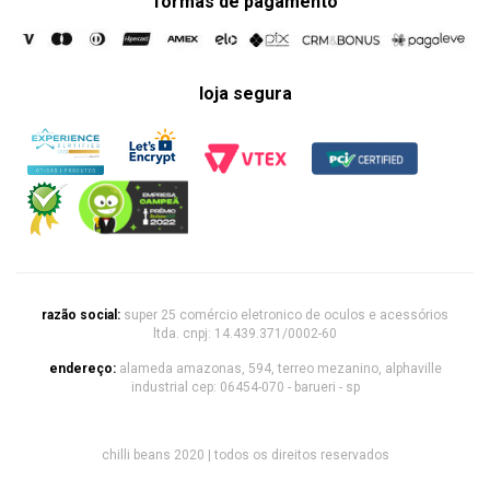
formas de pagamento
loja segura
razão social:
super 25 comércio eletronico de oculos e acessórios
ltda. cnpj: 14.439.371/0002-60
endereço:
alameda amazonas, 594, terreo mezanino, alphaville
industrial cep: 06454-070 - barueri - sp
chilli beans 2020 | todos os direitos reservados