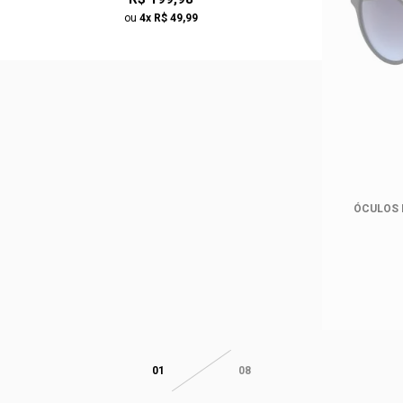
ou
4x R$ 49,99
ÓCULOS 
01
08