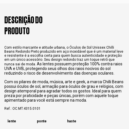
DESCRIÇÃO DO
PRODUTO
Com estilo marcante e atitude urbana, o Óculos de Sol Unissex Chilli
Beans Redondo Preto produzido em aço inoxidável que é um material leve
e resistente é a escolha certa para quem busca autenticidade e proteção
em um único acessório. Seu design redondo traz um toque retrô que
As lentes possuem proteção 100% contra raios
nunca sai de moda.
UVA e UVB, protegendo seus olhos dos raios nocivos do sol
reduzindo o risco de desenvolvimento das doenças oculares.
Com os pilares de moda, música, arte e geek, a marca Chilli Beans
possui óculos de sol, armação para óculos de grau e relógios, com
design atemporal para agradar todos os gostos. Ideal para quem
preza por praticidade e peças únicas, porém com aquele toque
apimentado para você está sempre na moda.
Ref.: OC.MT.4315.0101
lente
ponte
haste