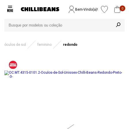
0
Bem-Vindo(a)!
óculos de sol
feminino
redondo