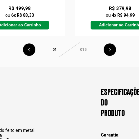
R$ 499,98
R$ 379,98
ou
6x R$ 83,33
ou
4x R$ 94,99
Adicionar ao Carrinho
Adicionar ao Carrin
01
015
ESPECIFICAÇÕ
DO
PRODUTO
do feito em metal
Garantia
a