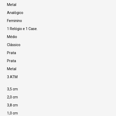
Metal
Analógico
Feminino
1 Relógio e 1 Case.
Médio
Clássico
Prata
Prata
Metal
3 ATM
3,5 cm
2,0 cm
3,8 cm
1,0 cm