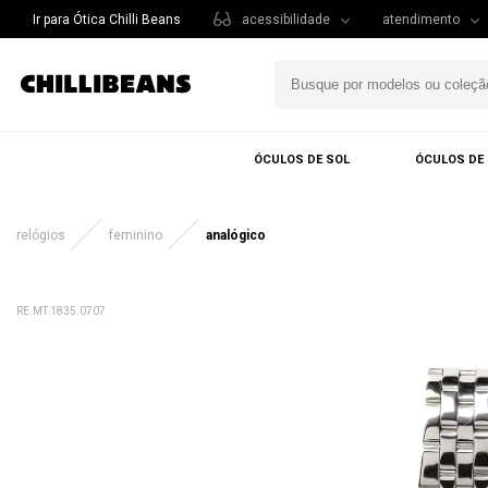
Ir para Ótica Chilli Beans
acessibilidade
atendimento
ÓCULOS DE SOL
ÓCULOS DE
relógios
feminino
analógico
RE.MT.1835.0707