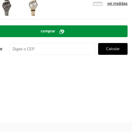
ver medidas
comprar
e:
Calcular