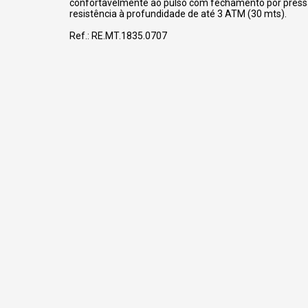
confortavelmente ao pulso com fechamento por press
resistência à profundidade de até 3 ATM (30 mts).
Ref.: RE.MT.1835.0707