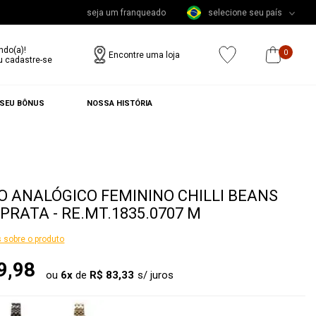
seja um franqueado
selecione seu país
ndo(a)!
0
Encontre uma loja
u cadastre-se
 SEU BÔNUS
NOSSA HISTÓRIA
O ANALÓGICO FEMININO CHILLI BEANS
PRATA - RE.MT.1835.0707 M
 sobre o produto
9,98
ou
6
x
de
R$ 83,33