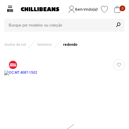
0
Bem-Vindo(a)!
óculos de sol
feminino
redondo