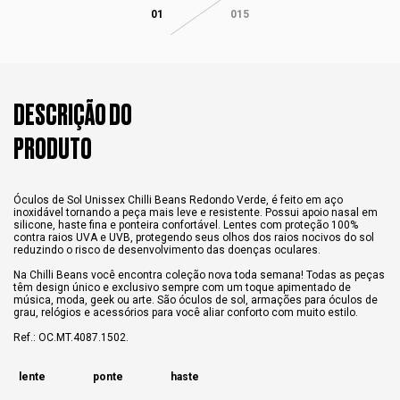
01
015
DESCRIÇÃO DO
PRODUTO
Óculos de Sol Unissex Chilli Beans Redondo Verde, é feito em aço
inoxidável tornando a peça mais leve e resistente. Possui apoio nasal em
silicone, haste fina e ponteira confortável. Lentes com proteção 100%
contra raios UVA e UVB, protegendo seus olhos dos raios nocivos do sol
reduzindo o risco de desenvolvimento das doenças oculares.
Na Chilli Beans você encontra coleção nova toda semana! Todas as peças
têm design único e exclusivo sempre com um toque apimentado de
música, moda, geek ou arte. São óculos de sol, armações para óculos de
grau, relógios e acessórios para você aliar conforto com muito estilo.
Ref.: OC.MT.4087.1502.
lente
ponte
haste