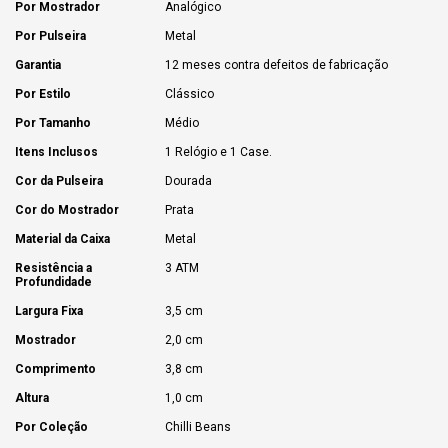
Por Mostrador
Analógico
Por Pulseira
Metal
Garantia
12 meses contra defeitos de fabricação
Por Estilo
Clássico
Por Tamanho
Médio
Itens Inclusos
1 Relógio e 1 Case.
Cor da Pulseira
Dourada
Cor do Mostrador
Prata
Material da Caixa
Metal
Resistência a
3 ATM
Profundidade
Largura Fixa
3,5 cm
Mostrador
2,0 cm
Comprimento
3,8 cm
Altura
1,0 cm
Por Coleção
Chilli Beans