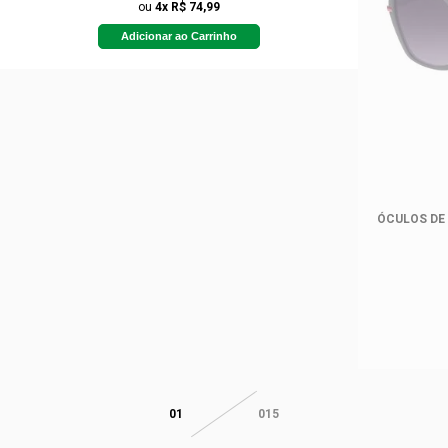
ou
4x R$ 74,99
Adicionar ao Carrinho
ÓCULOS DE
01
015