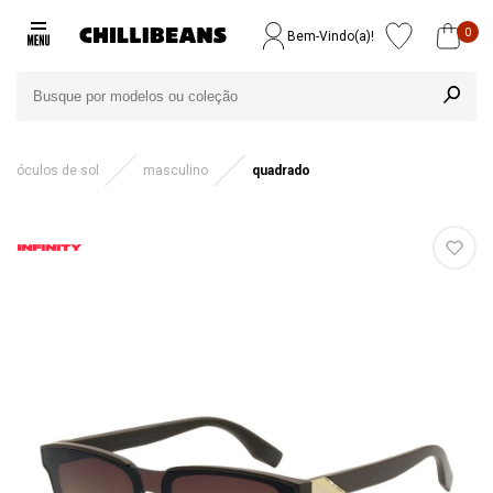
0
Bem-Vindo(a)!
óculos de sol
masculino
quadrado