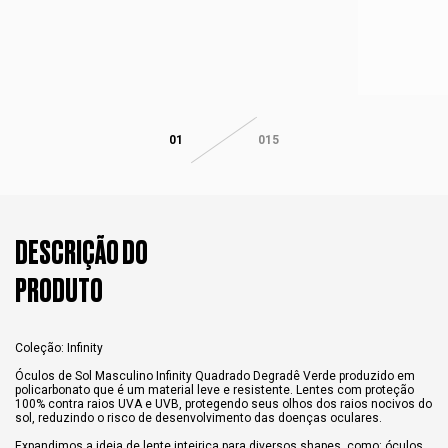
01
015
DESCRIÇÃO DO
PRODUTO
Coleção: Infinity
Óculos de Sol Masculino Infinity Quadrado Degradê Verde produzido em
policarbonato que é um material leve e resistente. Lentes com proteção
100% contra raios UVA e UVB, protegendo seus olhos dos raios nocivos do
sol, reduzindo o risco de desenvolvimento das doenças oculares.
Expandimos a ideia de lente inteiriça para diversos shapes, como: óculos