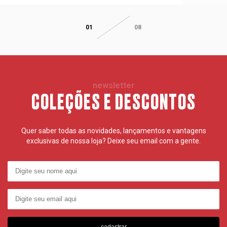
01
08
newsletter
COLEÇÕES E DESCONTOS
Quer saber todas as novidades, lançamentos e vantagens
exclusivas de nossa loja? Deixe seu email com a gente.
cadastrar