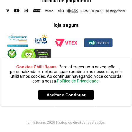
formas de pagamento
loja segura
Cookies Chilli Beans:
Para oferecer uma navegação
personalizada e melhorar sua experiência no nosso site, nós
utilizamos cookies. Ao continuar navegando, você concorda
com a nossa
Política de Privacidade
.
razão social:
super 25 comércio eletronico de oculos e acessórios
ltda. cnpj: 14.439.371/0002-60
Aceitar e Continuar
endereço:
alameda amazonas, 594, terreo mezanino, alphaville
industrial cep: 06454-070 - barueri - sp
chilli beans 2020 | todos os direitos reservados