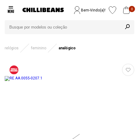
0
Bem-Vindo(a)!
relógios
feminino
analógico