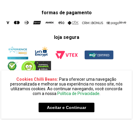
formas de pagamento
loja segura
Cookies Chilli Beans:
Para oferecer uma navegação
personalizada e melhorar sua experiência no nosso site, nós
utilizamos cookies. Ao continuar navegando, você concorda
com a nossa
Política de Privacidade
.
razão social:
super 25 comércio eletronico de oculos e acessórios
ltda. cnpj: 14.439.371/0002-60
Aceitar e Continuar
endereço:
alameda amazonas, 594, terreo mezanino, alphaville
industrial cep: 06454-070 - barueri - sp