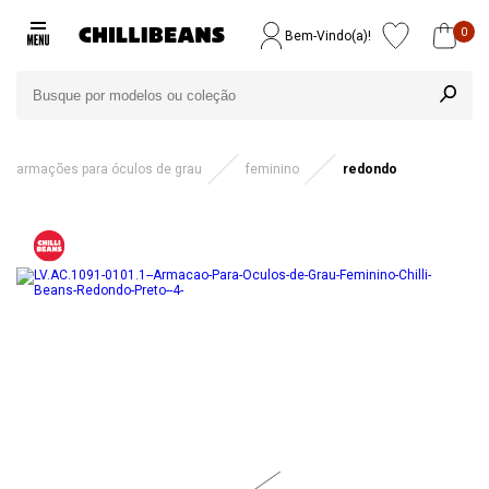
0
Bem-Vindo(a)!
armações para óculos de grau
feminino
redondo