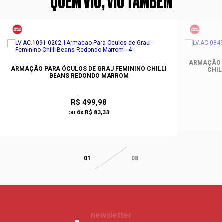
QUEM VIU, VIU TAMBÉM
ARMAÇÃO P
ARMAÇÃO PARA ÓCULOS DE GRAU FEMININO CHILLI
CHIL
BEANS REDONDO MARROM
R$ 499,98
ou
6x R$ 83,33
01
08
newsletter