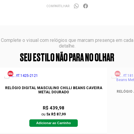
COMPARTILHAR
Complete o visual com relógios que marcam presença em cada
detalhe.
SEU ESTILO NÃO PARA NO OLHAR
RELÓGIO DIGITAL MASCULINO CHILLI BEANS CAVEIRA
RELÓGIO
METAL DOURADO
R$ 439,98
ou
5x R$ 87,99
Adicionar ao Carrinho