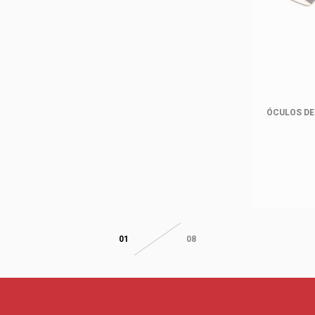
ÓCULOS DE
01
08