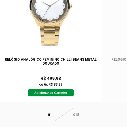
RELÓGIO ANALÓGICO FEMININO CHILLI BEANS METAL
RELÓGIO 
DOURADO
R$ 499,98
ou
6x R$ 83,33
Adicionar ao Carrinho
01
015