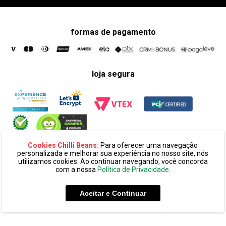
formas de pagamento
loja segura
Cookies Chilli Beans:
Para oferecer uma navegação
personalizada e melhorar sua experiência no nosso site, nós
utilizamos cookies. Ao continuar navegando, você concorda
com a nossa
Política de Privacidade
.
razão social:
super 25 comércio eletronico de oculos e acessórios
ltda. cnpj: 14.439.371/0002-60
Aceitar e Continuar
endereço:
alameda amazonas, 594, terreo mezanino, alphaville
industrial cep: 06454-070 - barueri - sp