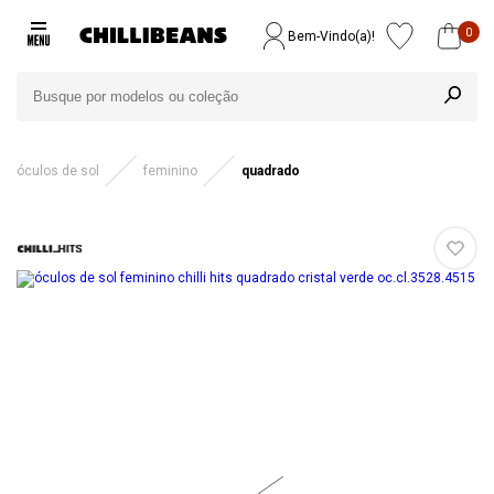
0
Bem-Vindo(a)!
óculos de sol
feminino
quadrado