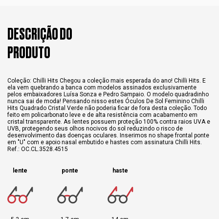
DESCRIÇÃO DO
PRODUTO
Coleção: Chilli Hits Chegou a coleção mais esperada do ano! Chilli Hits. E
ela vem quebrando a banca com modelos assinados exclusivamente
pelos embaixadores Luísa Sonza e Pedro Sampaio. O modelo quadradinho
nunca sai de moda! Pensando nisso estes Óculos De Sol Feminino Chilli
Hits Quadrado Cristal Verde não poderia ficar de fora desta coleção. Todo
feito em policarbonato leve e de alta resistência com acabamento em
cristal transparente. As lentes possuem proteção 100% contra raios UVA e
UVB, protegendo seus olhos nocivos do sol reduzindo o risco de
desenvolvimento das doenças oculares. Inserimos no shape frontal ponte
em "U" com e apoio nasal embutido e hastes com assinatura Chilli Hits.
Ref.: OC.CL.3528.4515
lente
ponte
haste