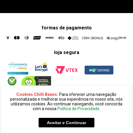
formas de pagamento
loja segura
Cookies Chilli Beans:
Para oferecer uma navegação
personalizada e melhorar sua experiência no nosso site, nós
utilizamos cookies. Ao continuar navegando, você concorda
com a nossa
Política de Privacidade
.
razão social:
super 25 comércio eletronico de oculos e acessórios
ltda. cnpj: 14.439.371/0002-60
Aceitar e Continuar
endereço:
alameda amazonas, 594, terreo mezanino, alphaville
industrial cep: 06454-070 - barueri - sp