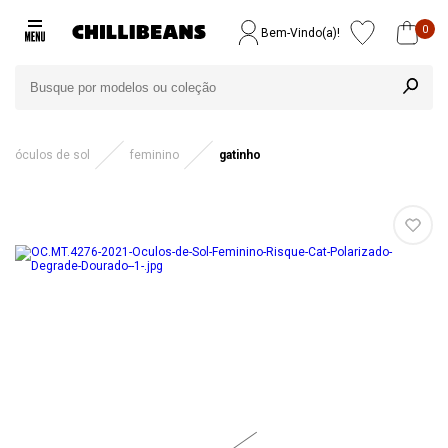
0
Bem-Vindo(a)!
óculos de sol
feminino
gatinho