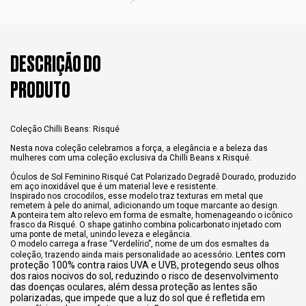
DESCRIÇÃO DO
PRODUTO
Coleção Chilli Beans: Risqué
Nesta nova coleção celebramos a força, a elegância e a beleza das
mulheres com uma coleção exclusiva da Chilli Beans x Risqué.
Óculos de Sol Feminino Risqué Cat Polarizado Degradê Dourado, produzido
em aço inoxidável que é um material leve e resistente.
Inspirado nos crocodilos, esse modelo traz texturas em metal que
remetem à pele do animal, adicionando um toque marcante ao design.
A ponteira tem alto relevo em forma de esmalte, homenageando o icônico
frasco da Risqué. O shape gatinho combina policarbonato injetado com
uma ponte de metal, unindo leveza e elegância.
O modelo carrega a frase “Verdelírio”, nome de um dos esmaltes da
entes com
coleção, trazendo ainda mais personalidade ao acessório. L
proteção 100% contra raios UVA e UVB, protegendo seus olhos
dos raios nocivos do sol, reduzindo o risco de desenvolvimento
das doenças oculares, além dessa proteção as lentes são
polarizadas, que impede que a luz do sol que é refletida em