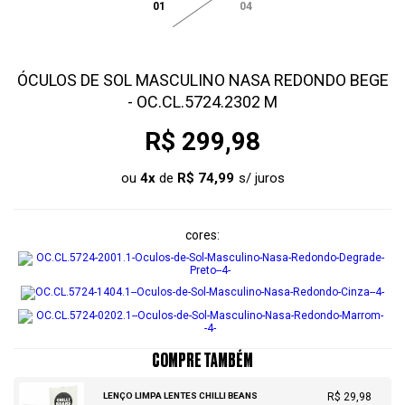
01
04
ÓCULOS DE SOL MASCULINO NASA REDONDO BEGE
- OC.CL.5724.2302 M
R$ 299,98
ou
4
x
de
R$ 74,99
cores
COMPRE TAMBÉM
LENÇO LIMPA LENTES CHILLI BEANS
R$ 29,98