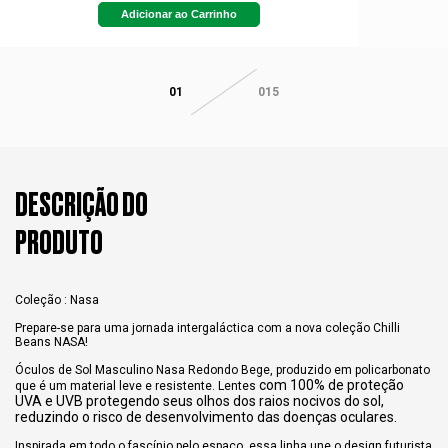
Adicionar ao Carrinho
01
015
DESCRIÇÃO DO
PRODUTO
Coleção : Nasa
Prepare-se para uma jornada intergaláctica com a nova coleção Chilli
Beans NASA!
Óculos de Sol Masculino Nasa Redondo Bege, produzido em policarbonato
com 100% de proteção
que é um material leve e resistente. Lentes
UVA e UVB protegendo seus olhos dos raios nocivos do sol,
reduzindo o risco de desenvolvimento das doenças oculares.
Inspirada em todo o fascínio pelo espaço, essa linha une o design futurista