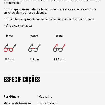
e minimalista.
Com shapes que remetem a buracos negros, naves espaciais e todo o
universo além do nosso alcance.
Com um toque apimentaaaado de estilo que vai transformar seu look.
Ref.:OC.CL.5724.2302
lente
ponte
haste
5,4 cm
1,8 cm
14,5 cm
ESPECIFICAÇÕES
Por Gênero
Masculino
Material da Armação
Policarbonato