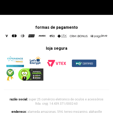
formas de pagamento
loja segura
razão social:
super 25 comércio eletronico de oculos e acessórios
ltda. cnpj: 14.439.371/0002-60
endereço:
alameda amazonas, 594, terreo mezanino, alphaville