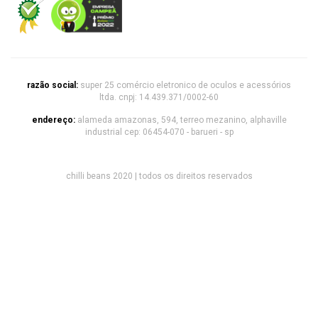
razão social:
super 25 comércio eletronico de oculos e acessórios
ltda. cnpj: 14.439.371/0002-60
endereço:
alameda amazonas, 594, terreo mezanino, alphaville
industrial cep: 06454-070 - barueri - sp
chilli beans 2020 | todos os direitos reservados