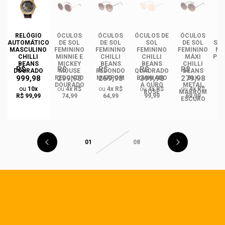
DE
RELÓGIO
ÓCULOS
ÓCULOS
ÓCULOS DE
ÓCULOS
ÓC
INO
AUTOMÁTICO
DE SOL
DE SOL
SOL
DE SOL
SOL
ANS
MASCULINO
FEMININO
FEMININO
FEMININO
FEMININO
MA
NCE
CHILLI
MINNIE E
CHILLI
CHILLI
MÁXI
PLA
CO
BEANS
MICKEY
BEANS
BEANS
CHILLI
R$
R$
R$
R$
R$
DO
DOURADO
MOUSE
REDONDO
QUADRADO
BEANS
999,98
299,98
259,98
399,98
279,98
REDONDO
MARROM
BANHADO
BLK
DOURADO
A OURO
METAL
ou
10x
ou
4x R$
ou
4x R$
ou
4x R$
ou
4x R$
ROSÉ
MARROM
R$ 99,99
74,99
64,99
99,99
69,99
ESCURO
01
08