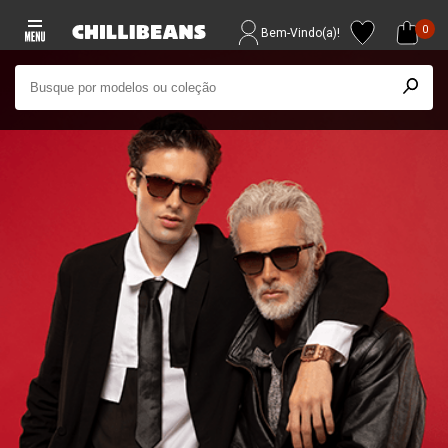
0
Bem-Vindo(a)!