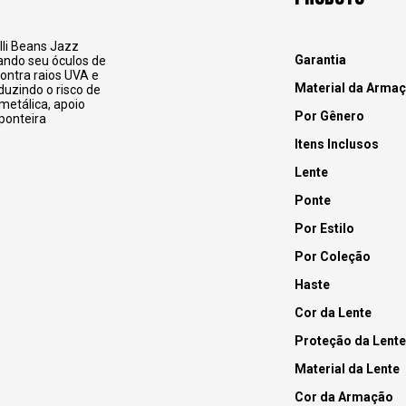
lli Beans Jazz
Garantia
ando seu óculos de
ontra raios UVA e
Material da Arma
duzindo o risco de
metálica, apoio
Por Gênero
 ponteira
Itens Inclusos
Lente
Ponte
Por Estilo
Por Coleção
Haste
Cor da Lente
Proteção da Lente
Material da Lente
Cor da Armação