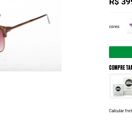
R$ 39
cores
COMPRE TA
Calcular fret