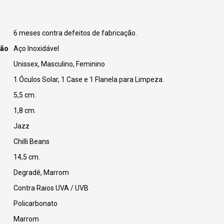
6 meses contra defeitos de fabricação.
ção
Aço Inoxidável
Unissex, Masculino, Feminino
1 Óculos Solar, 1 Case e 1 Flanela para Limpeza.
5,5 cm.
1,8 cm.
Jazz
Chilli Beans
14,5 cm.
Degradê, Marrom
Contra Raios UVA / UVB
Policarbonato
Marrom