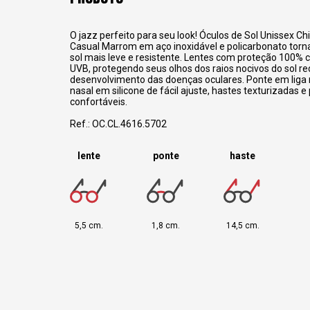
O jazz perfeito para seu look! Óculos de Sol Unissex Chi
Casual Marrom em aço inoxidável e policarbonato torn
sol mais leve e resistente. Lentes com proteção 100% c
UVB, protegendo seus olhos dos raios nocivos do sol re
desenvolvimento das doenças oculares. Ponte em liga 
nasal em silicone de fácil ajuste, hastes texturizadas e
confortáveis.
Ref.: OC.CL.4616.5702
lente
ponte
haste
5,5 cm.
1,8 cm.
14,5 cm.