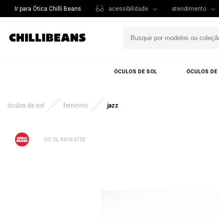
Ir para Ótica Chilli Beans
acessibilidade
atendimento
ÓCULOS DE SOL
ÓCULOS DE
óculos de sol
feminino
jazz
OC.CL.4616.5702