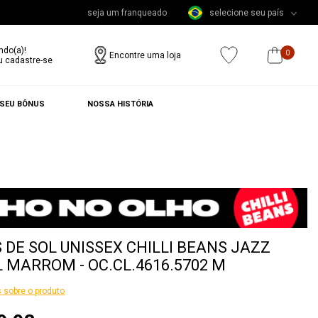
seja um franqueado
selecione seu país
ndo(a)!
0
Encontre uma loja
u cadastre-se
 SEU BÔNUS
NOSSA HISTÓRIA
 DE SOL UNISSEX CHILLI BEANS JAZZ
 MARROM - OC.CL.4616.5702 M
 sobre o produto