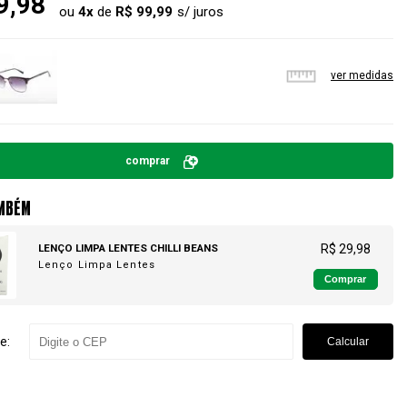
9,98
ou
4
x
de
R$ 99,99
ver medidas
comprar
MBÉM
LENÇO LIMPA LENTES CHILLI BEANS
R$ 29,98
Lenço Limpa Lentes
Comprar
e:
Calcular