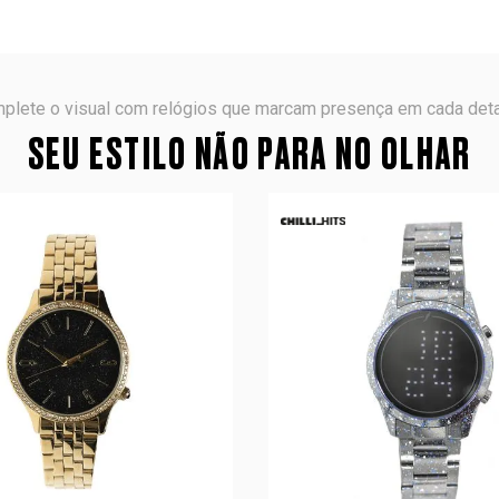
plete o visual com relógios que marcam presença em cada deta
SEU ESTILO NÃO PARA NO OLHAR