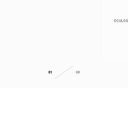
ÓCULOS 
01
08