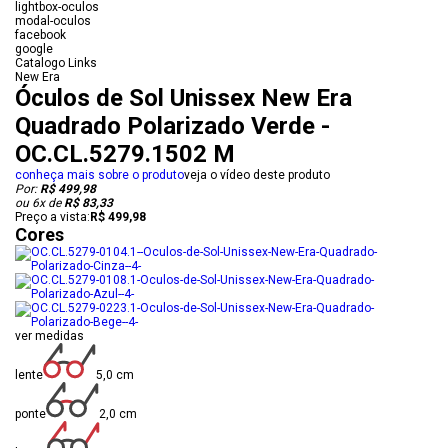
lightbox-oculos
modal-oculos
facebook
google
Catalogo Links
New Era
Óculos de Sol Unissex New Era
Quadrado Polarizado Verde -
OC.CL.5279.1502 M
conheça mais sobre o produto
veja o vídeo deste produto
Por:
R$ 499,98
ou
6
x
de
R$ 83,33
Preço a vista:
R$ 499,98
Cores
ver medidas
lente
5,0 cm
ponte
2,0 cm