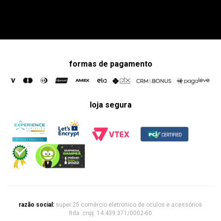
formas de pagamento
loja segura
razão social:
super 25 comércio eletronico de oculos e acessórios
ltda. cnpj: 14.439.371/0002-60