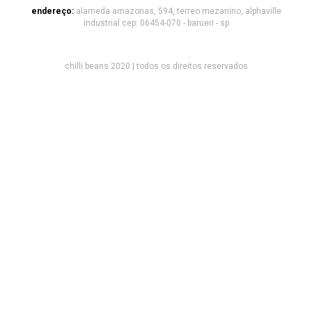
endereço:
alameda amazonas, 594, terreo mezanino, alphaville
industrial cep: 06454-070 - barueri - sp
chilli beans 2020 | todos os direitos reservados