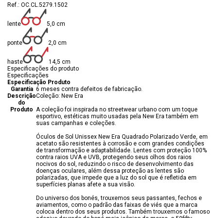
Ref.: OC.CL.5279.1502
lente
5,0 cm
ponte
2,0 cm
haste
14,5 cm
Especificações do produto
Especificações
Especificação Produto
Garantia
6 meses contra defeitos de fabricação.
Descrição
Coleção: New Era
do
Produto
A coleção foi inspirada no streetwear urbano com um toque
esportivo, estéticas muito usadas pela New Era também em
suas campanhas e coleções.
Óculos de Sol Unissex New Era Quadrado Polarizado Verde, em
acetato são resistentes à corrosão e com grandes condições
de transformação e adaptabilidade. Lentes com proteção 100%
contra raios UVA e UVB, protegendo seus olhos dos raios
nocivos do sol, reduzindo o risco de desenvolvimento das
doenças oculares, além dessa proteção as lentes são
polarizadas, que impede que a luz do sol que é refletida em
superfícies planas afete a sua visão.
Do universo dos bonés, trouxemos seus passantes, fechos e
aviamentos, como o padrão das faixas de viés que a marca
coloca dentro dos seus produtos. Também trouxemos o famoso