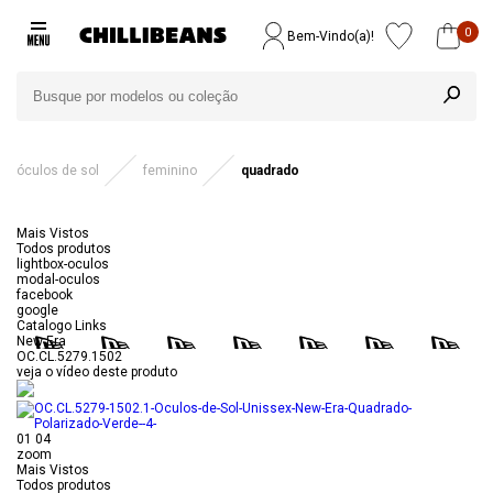
0
Bem-Vindo(a)!
óculos de sol
feminino
quadrado
Mais Vistos
Todos produtos
lightbox-oculos
modal-oculos
facebook
google
Catalogo Links
New Era
OC.CL.5279.1502
veja o vídeo deste produto
01
04
zoom
Mais Vistos
Todos produtos