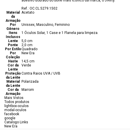
adesivo dourado do boné mais icônico da marca, o 59fifty.
Ref.: OC.CL.5279.1502
Material
Acetato
da
Armação
Por
Unissex, Masculino, Feminino
Gênero
Itens
1 Óculos Solar, 1 Case e 1 Flanela para limpeza.
Inclusos
Lente
5,0 cm
Ponte
2,0 cm
Por Estilo
Quadrado
Por
New Era
Coleção
Haste
14,5 cm
Cor da
Verde
Lente
Proteção
Contra Raios UVA / UVB
da Lente
Material
Polarizada
da Lente
Cor da
Marrom
Armação
Mais Vistos
Todos produtos
lightbox-oculos
modal-oculos
facebook
google
Catalogo Links
New Era