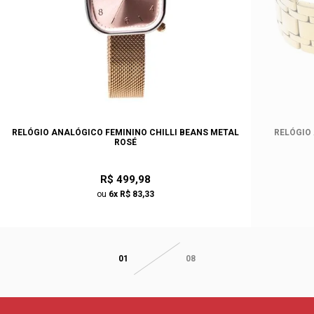
RELÓGIO ANALÓGICO FEMININO CHILLI BEANS METAL
RELÓGIO
ROSÉ
R$ 499,98
ou
6x R$ 83,33
01
08