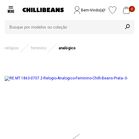
0
Bem-Vindo(a)!
relógios
feminino
analógico