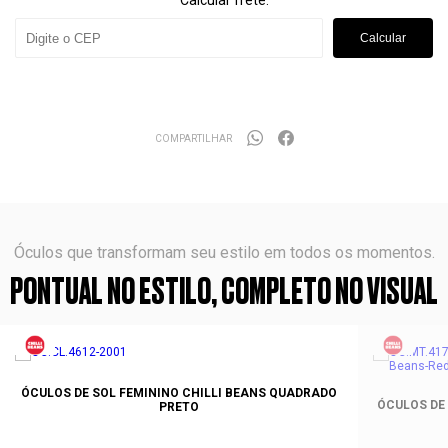
Calcular frete:
Calcular
COMPARTILHAR
Óculos que transformam seu estilo em todos os momentos.
PONTUAL NO ESTILO, COMPLETO NO VISUAL
ÓCULOS DE SOL FEMININO CHILLI BEANS QUADRADO
ÓCULOS DE
PRETO