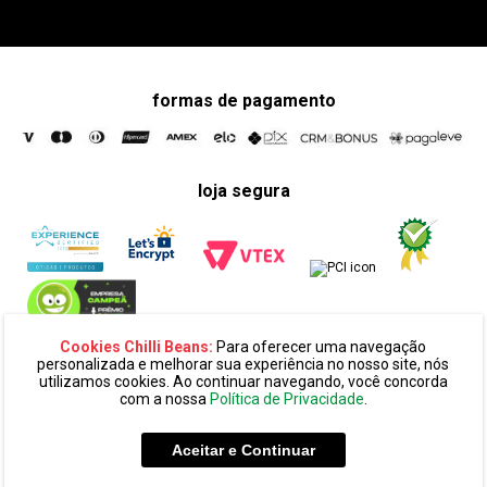
formas de pagamento
loja segura
Cookies Chilli Beans:
Para oferecer uma navegação
personalizada e melhorar sua experiência no nosso site, nós
utilizamos cookies. Ao continuar navegando, você concorda
com a nossa
Política de Privacidade
.
razão social:
super 25 comércio eletronico de oculos e acessórios
ltda. cnpj: 14.439.371/0002-60
Aceitar e Continuar
endereço:
alameda amazonas, 594, terreo mezanino, alphaville
industrial cep: 06454-070 - barueri - sp