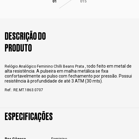
01
015
DESCRIÇÃO DO
PRODUTO
odo feito em metal de
Relógio Analógico Feminino Chilli Beans Prata , t
alta resistência. A pulseira em malha metálica se fixa
confortavelmente ao pulso com fechamento por pressão. Possui
resistência à profundidade de até 3 ATM (30 mts).
Ref.: RE.MT.1863.0707
ESPECIFICAÇÕES
Por Gênero
Feminino