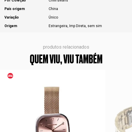
Por Coleção
Chilli Beans
País origem
China
Variação
Único
Origem
Estrangeira, Imp Direta, sem sim
produtos relacionados
QUEM VIU, VIU TAMBÉM