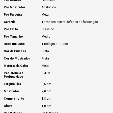
Por Mostrador
Analógico
Por Pulseira
Metal
Garantia
12 meses contra defeitos de fabricação
Por Estilo
Clássico
Por Tamanho
Médio
Itens Inclusos
1 Relógio e 1 Case.
Cor da Pulseira
Prata
Cor do Mostrador
Prata
Material da Caixa
Metal
Resistência a
3 ATM
Profundidade
Largura Fixa
3,5 cm
Mostrador
2,0 cm
Comprimento
3,8 cm
Altura
1,0 cm