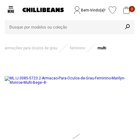
0
Bem-Vindo(a)!
armações para óculos de grau
feminino
multi