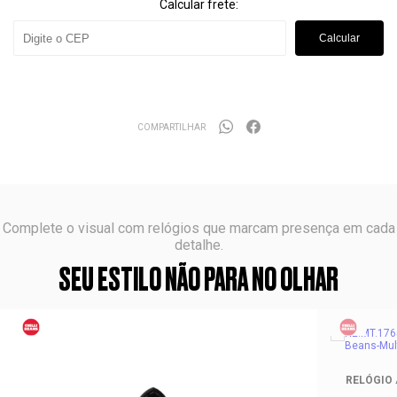
Calcular frete:
Calcular
COMPARTILHAR
Complete o visual com relógios que marcam presença em cada
detalhe.
SEU ESTILO NÃO PARA NO OLHAR
RELÓGIO