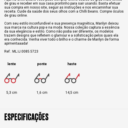
de grau e receber em sua casa prontinho para sair usando. Basta efetuar
sua compra em nosso site, seguir as instruções e nos encaminhar sua
receita. Cuide da saúde dos seus olhos com a Chilli Beans. Compre óculos
de grau online.
Com seu estilo inconfundível e sua presença magnética, Marilyn deixou
sua marca na cultura pop e na moda. Nossa coleção captura a essência
da sua elegância e estilo. Como não podia ser diferente, os modelos
trazem designs que refletem o glamour e a sofisticação pelos quais ela
era conhecida. Venha viver todo o brilho e o charme de Marilyn de forma
apimentaaada!
Ref.: ML.IJ.0085.5723
lente
ponte
haste
5,3 cm
1,6 cm
14,5 cm
ESPECIFICAÇÕES