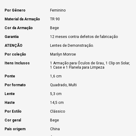
Por Gênero
Feminino
Material da Armação
TR 90
Cor da Armação
Bege
Garantia
12 meses contra defeitos de fabricação
ATENÇÃO
Lentes de Demonstração.
Por coleção
Marilyn Monroe
Itens Inclusos
1 Armação para Óculos de Grau, 1 Clip on Solar,
1 Case e 1 Flanela para Limpeza
Ponte
1,6 cm
Por formato
Quadrado, Multi
Lente
5,3 cm
Haste
14,5 cm
Por Estilo
Clássico
Cor geral
Bege
País origem
China