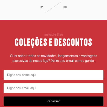
01
08
newsletter
COLEÇÕES E DESCONTOS
Quer saber todas as novidades, lançamentos e vantagens
exclusivas de nossa loja? Deixe seu email com a gente.
cadastrar