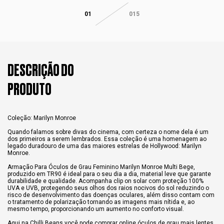
01
015
DESCRIÇÃO DO
PRODUTO
Coleção: Marilyn Monroe
Quando falamos sobre divas do cinema, com certeza o nome dela é um
dos primeiros a serem lembrados. Essa coleção é uma homenagem ao
legado duradouro de uma das maiores estrelas de Hollywood: Marilyn
Monroe.
Armação Para Óculos de Grau Feminino Marilyn Monroe Multi Bege,
produzido em TR90 é ideal para o seu dia a dia, material leve que garante
durabilidade e qualidade. Acompanha clip on solar com proteção 100%
UVA e UVB, protegendo seus olhos dos raios nocivos do sol reduzindo o
risco de desenvolvimento das doenças oculares, além disso contam com
o tratamento de polarização tornando as imagens mais nítida e, ao
mesmo tempo, proporcionando um aumento no conforto visual.
Aqui na Chilli Beans você pode comprar online óculos de grau mais lentes